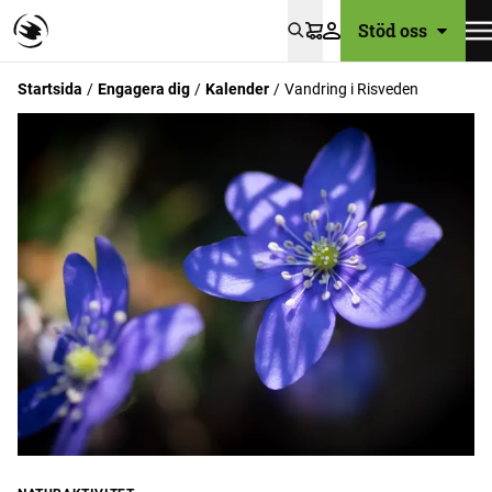
Stöd oss
Varukorg
Startsida
Engagera dig
Kalender
Vandring i Risveden