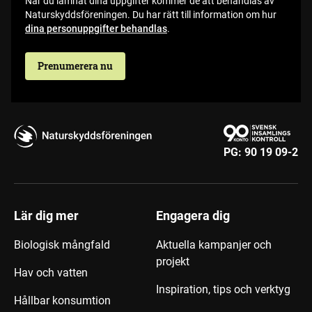
När du lämnat dina uppgifter kommer de att behandlas av
Naturskyddsföreningen. Du har rätt till information om hur
dina personuppgifter behandlas
.
Prenumerera nu
PG:
90 19 09-2
Lär dig mer
Engagera dig
Biologisk mångfald
Aktuella kampanjer och
projekt
Hav och vatten
Inspiration, tips och verktyg
Hållbar konsumtion