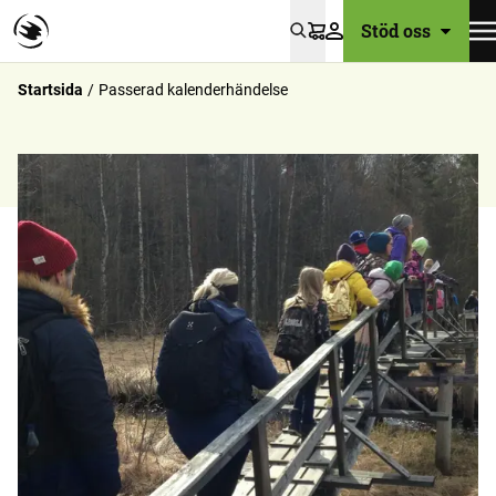
Stöd oss
Varukorg
Startsida
Passerad kalenderhändelse