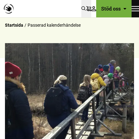
Stöd oss
Varukorg
Startsida
Passerad kalenderhändelse