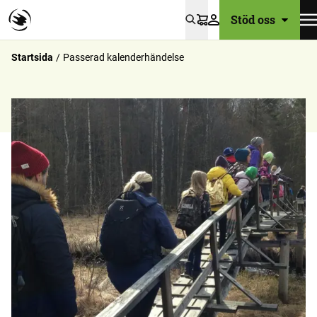
Stöd oss
Varukorg
Startsida
Passerad kalenderhändelse