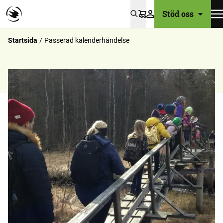
Stöd oss
Varukorg
Startsida
Passerad kalenderhändelse