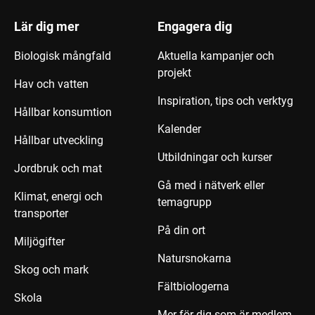
Lär dig mer
Engagera dig
Biologisk mångfald
Aktuella kampanjer och
projekt
Hav och vatten
Inspiration, tips och verktyg
Hållbar konsumtion
Kalender
Hållbar utveckling
Utbildningar och kurser
Jordbruk och mat
Gå med i nätverk eller
Klimat, energi och
temagrupp
transporter
På din ort
Miljögifter
Natursnokarna
Skog och mark
Fältbiologerna
Skola
Mer för dig som är medlem