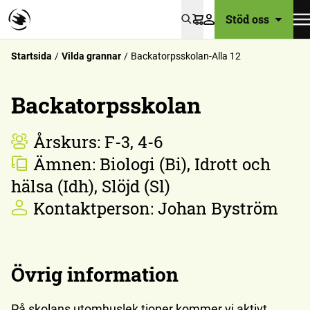
Stöd oss
Varukorg
Startsida
Vilda grannar
Backatorpsskolan-Alla 12
Backatorpsskolan
Årskurs:
F-3, 4-6
Ämnen:
Biologi (Bi), Idrott och
hälsa (Idh), Slöjd (Sl)
Kontaktperson:
Johan Byström
Övrig information
På skolans utomhuslek tioner kommer vi aktivt