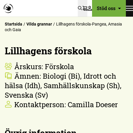
Stöd oss
Varukorg
Startsida
Vilda grannar
Lillhagens förskola-Pangea, Amasia
och Gaia
Lillhagens förskola
Årskurs:
Förskola
Ämnen:
Biologi (Bi), Idrott och
hälsa (Idh), Samhällskunskap (Sh),
Svenska (Sv)
Kontaktperson:
Camilla Doeser
Övrig information