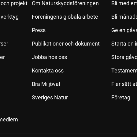
och projekt
Om Naturskyddsföreningen
Bli medle
h verktyg
Föreningens globala arbete
Bli månad
Press
Ge en gåv
rser
Publikationer och dokument
Starta en 
ler
Jobba hos oss
Stora gåvo
Kontakta oss
Testamen
Bra Miljöval
Fler sätt a
Sveriges Natur
Företag
 medlem