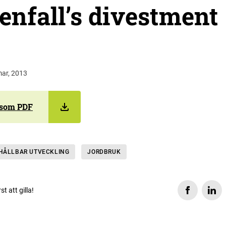
enfall’s divestment
mar, 2013
 som PDF
HÅLLBAR UTVECKLING
JORDBRUK
rst att gilla!