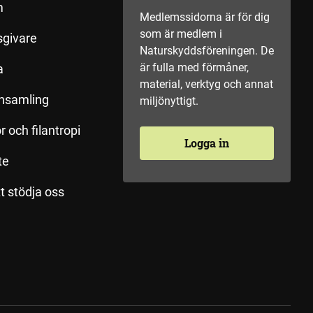
m
Medlemssidorna är för dig
som är medlem i
sgivare
Naturskyddsföreningen. De
är fulla med förmåner,
a
material, verktyg och annat
insamling
miljönyttigt.
r och filantropi
Logga in
te
tt stödja oss