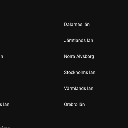
Dalarnas län
Jämtlands län
än
Norra Älvsborg
Stockholms län
Värmlands län
s län
Örebro län