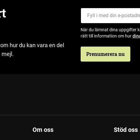
rt
Fyll i med din e-postadress
När du lämnat dina uppgifter 
rätt till information om hur
din
 om hur du kan vara en del
 mejl.
Prenumerera nu
Om oss
Stöd oss