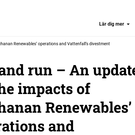
Lär dig mer
chanan Renewables’ operations and Vattenfall’s divestment
 and run – An updat
he impacts of
hanan Renewables’
rations and