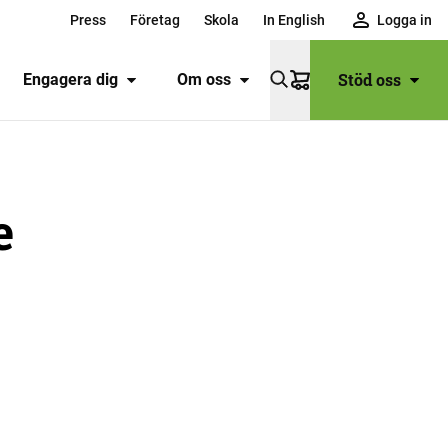
Press
Företag
Skola
In English
Logga in
Stöd oss
Engagera dig
Om oss
Varukorg
e