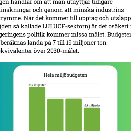
en handlar om att man utnyttjar tidigare
inskningar och genom att minska industrins
trymme. När det kommer till upptag och utsläpp
(den så kallade LULUCF-sektorn) är det osäkert
geringens politik kommer missa målet. Budgeten
beräknas landa på 7 till 19 miljoner ton
ekvivalenter över 2030-målet.