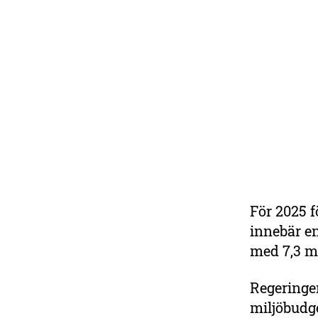
För 2025 f
Bli medlem i
innebär e
Sveriges största
med 7,3 mi
miljöorganisation
Regeringen
Var med i kampen för en
friskare natur och starkare
miljöbudg
miljöpolitik. Du får den