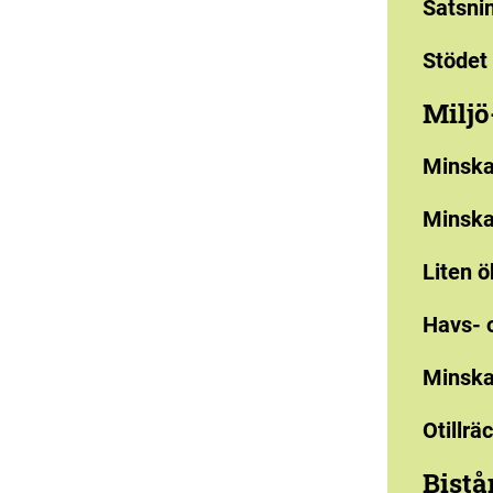
Satsni
Stödet 
Miljö
Minskad
Minska
Liten ö
Havs- 
Minskad
Otillrä
Bistå