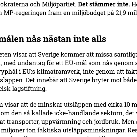
okraterna och Miljöpartiet.
Det stämmer inte.
Hö
h MP-regeringen fram en miljöbudget på 21,9 mil
målen nås nästan inte alls
eten visar att Sverige kommer att missa samtlig
, med undantag för ett EU-mål som nås genom a
ryphål i EU:s klimatramverk, inte genom att fakt
släppen. Det innebär att Sverige bryter mot båd
isk lagstiftning.
 visar att de minskar utsläppen med cirka 10 m
inom den så kallade icke-handlande sektorn, det 
at transporter, uppvärmning och jordbruk. Men a
7 miljoner ton faktiska utsläppsminskningar. Re