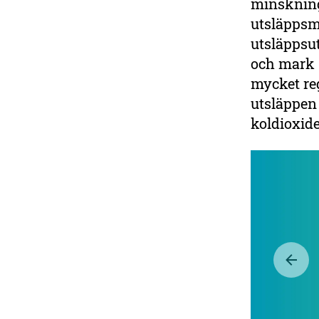
minskning
utsläppsm
utsläppsu
och mark 
mycket re
utsläppen 
koldioxid