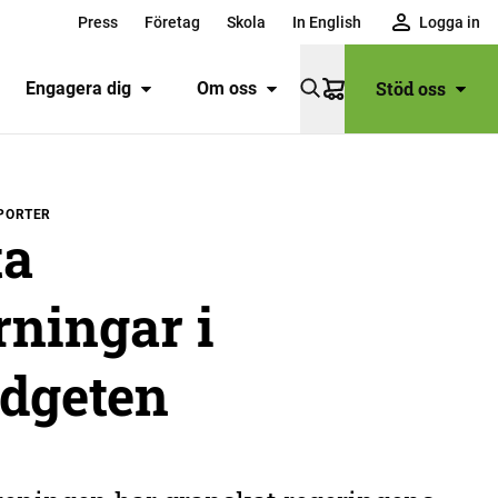
Press
Företag
Skola
In English
Logga in
Stöd oss
Engagera dig
Om oss
Varukorg
SPORTER
ta
ningar i
udgeten