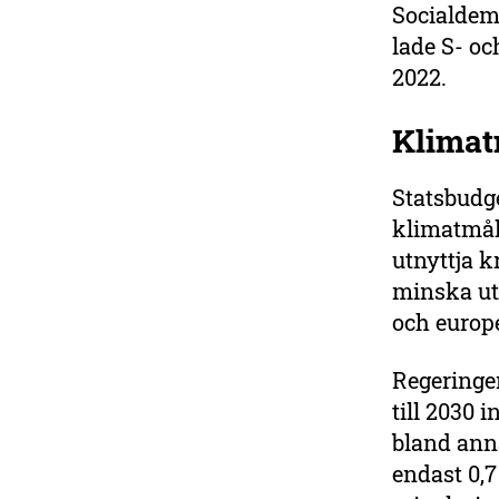
Socialdem
prisbelönta tidningen
lade S- oc
Sveriges Natur fem gånger
om året.
2022.
Bli medlem i dag
Klimat
Statsbudg
klimatmål
utnyttja k
minska ut
och europe
Regeringen
till 2030 
bland ann
endast 0,