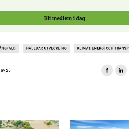
Bli medlem i dag
MÅNGFALD
HÅLLBAR UTVECKLING
KLIMAT, ENERGI OCH TRANS
s av 26