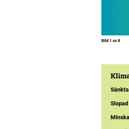
Bild 1 av 8
Klima
Sänkta
Slopad 
Minskat