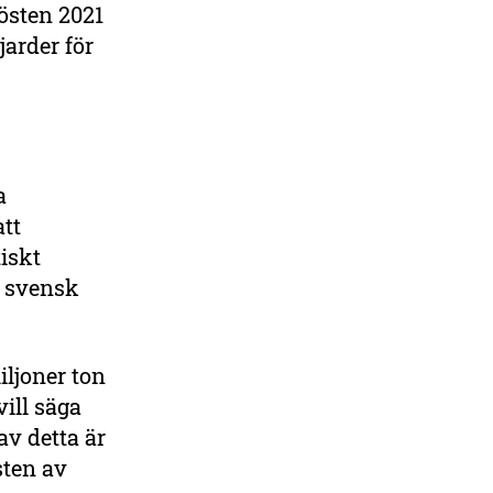
sten 2021
jarder för
a
tt
iskt
e svensk
iljoner ton
vill säga
v detta är
sten av