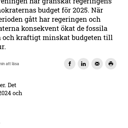
eningen har granskat regeringens
okraternas budget för 2025. När
rioden gått har regeringen och
terna konsekvent ökat de fossila
och kraftigt minskat budgeten till
r.
min att läsa
er. Det
DELA
 2024 och
v