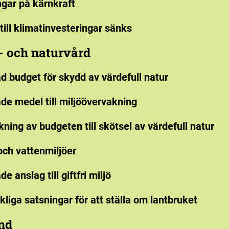
ngar på kärnkraft
till klimatinvesteringar sänks
- och naturvård
 budget för skydd av värdefull natur
de medel till miljöövervakning
kning av budgeten till skötsel av värdefull natur
och vattenmiljöer
e anslag till giftfri miljö
ckliga satsningar för att ställa om lantbruket
nd