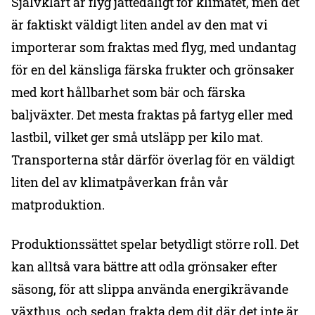
Självklart är flyg jättedåligt för klimatet, men det
är faktiskt väldigt liten andel av den mat vi
importerar som fraktas med flyg, med undantag
för en del känsliga färska frukter och grönsaker
med kort hållbarhet som bär och färska
baljväxter. Det mesta fraktas på fartyg eller med
lastbil, vilket ger små utsläpp per kilo mat.
Transporterna står därför överlag för en väldigt
liten del av klimatpåverkan från vår
matproduktion.
Produktionssättet spelar betydligt större roll. Det
kan alltså vara bättre att odla grönsaker efter
säsong, för att slippa använda energikrävande
växthus, och sedan frakta dem dit där det inte är