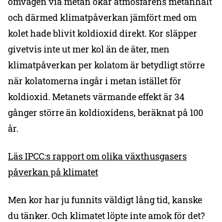
omvägen via metan ökar atmosfärens metanhalt
och därmed klimatpåverkan jämfört med om
kolet hade blivit koldioxid direkt. Kor släpper
givetvis inte ut mer kol än de äter, men
klimatpåverkan per kolatom är betydligt större
när kolatomerna ingår i metan istället för
koldioxid. Metanets värmande effekt är 34
gånger större än koldioxidens, beräknat på 100
år.
Läs IPCC:s rapport om olika växthusgasers
påverkan på klimatet
Men kor har ju funnits väldigt lång tid, kanske
du tänker. Och klimatet löpte inte amok för det?