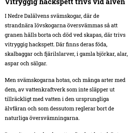
Vitryggig hackspett trivs vid älven
I Nedre Dalälvens svämskogar, där de
strandnära lövskogarna översvämmas så att
granen hålls borta och död ved skapas, där trivs
vitryggig hackspett. Där finns deras föda,
skalbaggar och fjärilslarver, i gamla björkar, alar,
aspar och sälgar.
Men svämskogarna hotas, och många arter med
dem, av vattenkraftverk som inte släpper ut
tillräckligt med vatten i den ursprungliga
älvfåran och som dessutom reglerar bort de
naturliga översvämningarna.