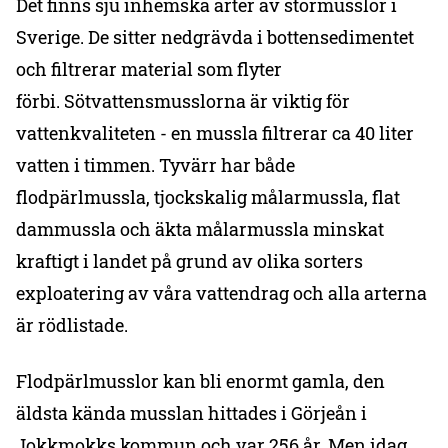
Det finns sju inhemska arter av stormusslor i
Sverige. De sitter nedgrävda i bottensedimentet
och filtrerar material som flyter
förbi. Sötvattensmusslorna är viktig för
vattenkvaliteten - en mussla filtrerar ca 40 liter
vatten i timmen. Tyvärr har både
flodpärlmussla, tjockskalig målarmussla, flat
dammussla och äkta målarmussla minskat
kraftigt i landet på grund av olika sorters
exploatering av våra vattendrag och alla arterna
är rödlistade.
Flodpärlmusslor kan bli enormt gamla, den
äldsta kända musslan hittades i Görjeån i
Jokkmokks kommun och var 256 år. Men idag