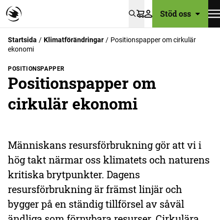
Stöd oss
Varukorg
Startsida
Klimat­förändringar
Positionspapper om cirkulär
ekonomi
POSITIONSPAPPER
Positionspapper om
cirkulär ekonomi
Människans resursförbrukning gör att vi i
hög takt närmar oss klimatets och naturens
kritiska brytpunkter. Dagens
resursförbrukning är främst linjär och
bygger på en ständig tillförsel av såväl
ändliga som förnybara resurser. Cirkulära