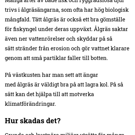
Många arter av både fisk och ryggradslösa djur
trivs i ålgräsängarna, som ofta har hög biologisk
mångfald. Tätt ålgräs är också ett bra gömställe
för fiskyngel under deras uppväxt. Ålgräs saktar
även ner vattenrörelser och skyddar på så
sätt stränder från erosion och gör vattnet klarare
genom att små partiklar faller till botten.
På västkusten har man sett att ängar
med ålgräs är väldigt bra på att lagra kol. På så
sätt kan det hjälpa till att motverka
klimatförändringar.
Hur skadas det?