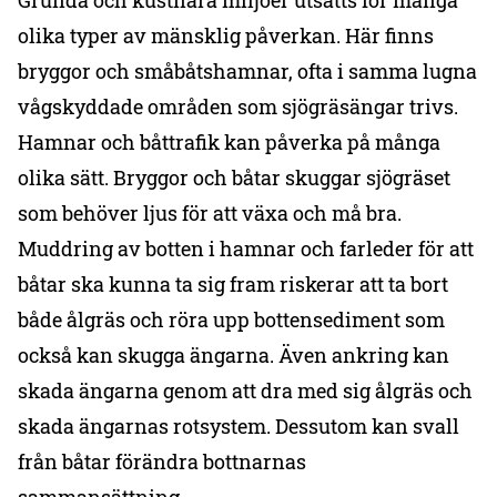
Grunda och kustnära miljöer utsätts för många
olika typer av mänsklig påverkan. Här finns
bryggor och småbåtshamnar, ofta i samma lugna
vågskyddade områden som sjögräsängar trivs.
Hamnar och båttrafik kan påverka på många
olika sätt. Bryggor och båtar skuggar sjögräset
som behöver ljus för att växa och må bra.
Muddring av botten i hamnar och farleder för att
båtar ska kunna ta sig fram riskerar att ta bort
både ålgräs och röra upp bottensediment som
också kan skugga ängarna. Även ankring kan
skada ängarna genom att dra med sig ålgräs och
skada ängarnas rotsystem. Dessutom kan svall
från båtar förändra bottnarnas