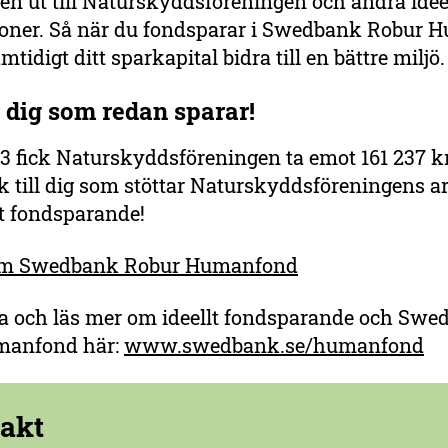
gen ut till Naturskyddsföreningen och andra idee
ioner. Så när du fondsparar i Swedbank Robur
mtidigt ditt sparkapital bidra till en bättre miljö.
l dig som redan sparar!
3 fick Naturskyddsföreningen ta emot 161 237 k
 till dig som stöttar Naturskyddsföreningens a
t fondsparande!
om Swedbank Robur Humanfond
ra och läs mer om ideellt fondsparande och Sw
manfond här:
www.swedbank.se/humanfond
akt