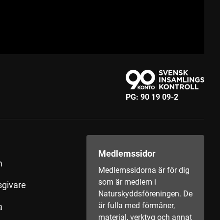
PG:
90 19 09-2
Medlemssidor
m
Medlemssidorna är för dig
som är medlem i
sgivare
Naturskyddsföreningen. De
är fulla med förmåner,
a
material, verktyg och annat