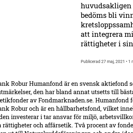
huvudsakligen 
bedöms bli vinn
kretsloppssamh
att integrera 
rättigheter i s
Publicerad 27 maj, 2021 • 1 
nk Robur Humanfond är en svensk aktiefond s
utmärkelser, den har bland annat utsetts till bäst
 etikfonder av Fondmarknaden.se. Humanfond f
k Robur och är en hållbarhetsfond, vilket inne
den investerar i tar ansvar för miljö, arbetsvillkor
rättigheter och affärsetik. Två procent av fond