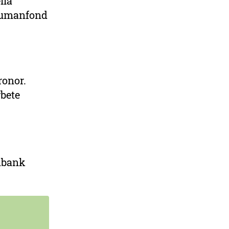
lla
 Humanfond
ronor.
rbete
edbank