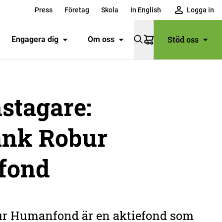
Press
Företag
Skola
In English
Logga in
Stöd oss
Engagera dig
Om oss
Varukorg
stagare:
nk Robur
fond
r Humanfond är en aktiefond som