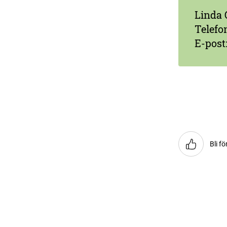
Linda 
Telefo
E-post
Bli fö