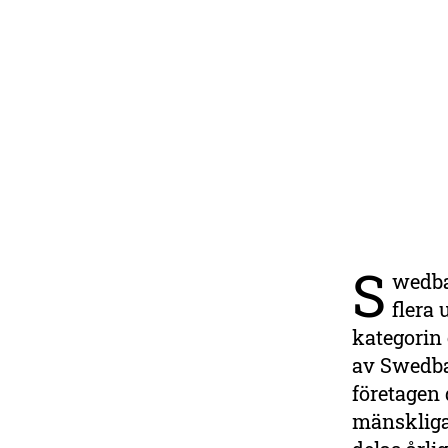
S
wedba
flera 
kategorin
av Swedban
företagen 
mänskliga 