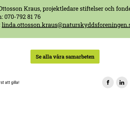
Ottosson Kraus, projektledare stiftelser och fond
n: 070-792 81 76
:
linda.ottosson.kraus@naturskyddsforeningen.
Se alla våra samarbeten
rst att gilla!