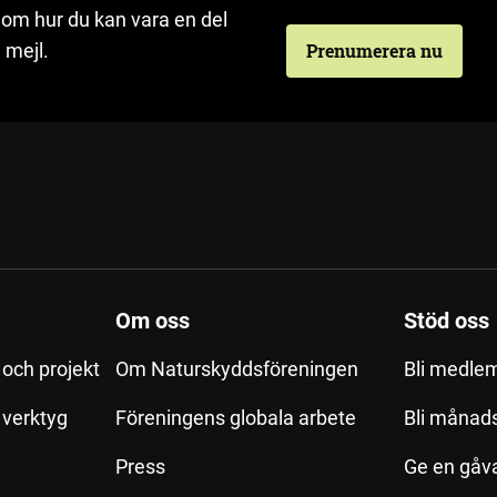
 om hur du kan vara en del
 mejl.
Prenumerera nu
Om oss
Stöd oss
och projekt
Om Naturskyddsföreningen
Bli medle
h verktyg
Föreningens globala arbete
Bli månad
Press
Ge en gåv