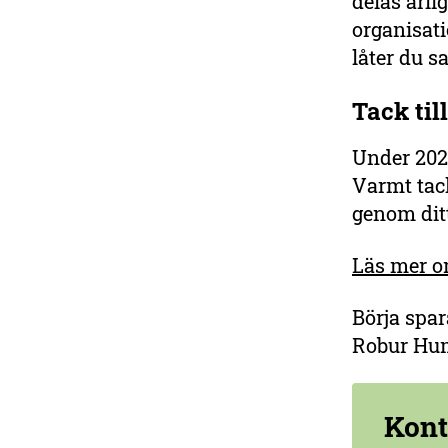
delas årli
organisat
låter du sa
Tack til
Under 202
Varmt tack
genom dit
Läs mer 
Börja spa
Robur Hu
Kont