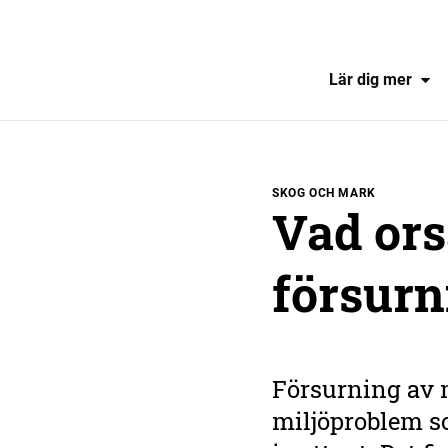
Lär dig mer
SKOG OCH MARK
Vad or
försurn
Försurning av m
miljöproblem so