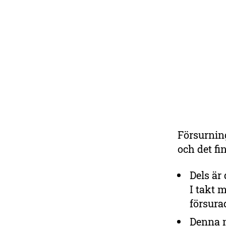
Försurning
Hjälp oss skydda
och det fi
skogen!
Dels är
Stöd arbetet för våra
naturskogar och en
I takt 
skogspolitik som tar hänsyn
försura
till skogens alla värden.
Denna n