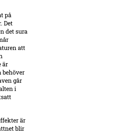
t på
. Det
en det sura
rmår
aturen att
h
 är
m behöver
aven går
lten i
tsatt
ffekter är
ttnet blir