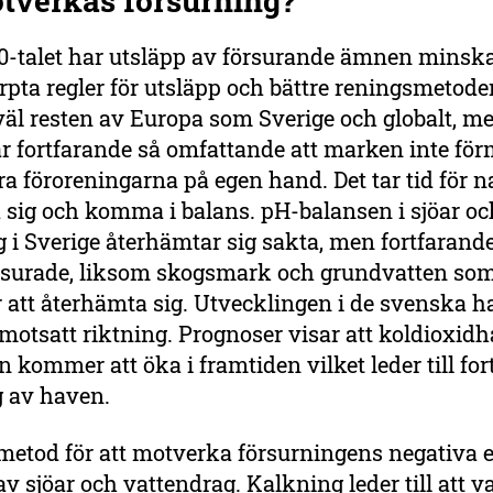
tverkas försurning?
0-talet har utsläpp av försurande ämnen minska
pta regler för utsläpp och bättre reningsmetoder
åväl resten av Europa som Sverige och globalt, m
är fortfarande så omfattande att marken inte fö
ra föroreningarna på egen hand. Det tar tid för n
 sig och komma i balans. pH-balansen i sjöar oc
 i Sverige återhämtar sig sakta, men fortfarande
surade, liksom skogsmark och grundvatten so
r att återhämta sig. Utvecklingen i de svenska h
motsatt riktning. Prognoser visar att koldioxidha
 kommer att öka i framtiden vilket leder till for
g av haven.
metod för att motverka försurningens negativa e
v sjöar och vattendrag. Kalkning leder till att va