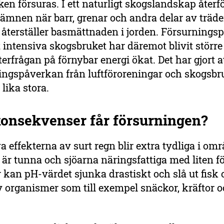
ken försuras. I ett naturligt skogslandskap återf
ämnen när barr, grenar och andra delar av träde
 återställer basmättnaden i jorden. Försurning
t intensiva skogsbruket har däremot blivit större
terfrågan på förnybar energi ökat. Det har gjort a
ingspåverkan från luftföroreningar och skogsbr
lika stora.
konsekvenser får försurningen?
a effekterna av surt regn blir extra tydliga i om
 är tunna och sjöarna näringsfattiga med liten f
r kan pH-värdet sjunka drastiskt och slå ut fisk
 organismer som till exempel snäckor, kräftor 