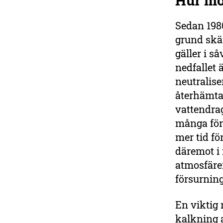
Hur mo
Sedan 198
grund skär
gäller i s
nedfallet 
neutralise
återhämta
vattendrag
många för
mer tid fö
däremot i 
atmosfären
försurnin
En viktig 
kalkning a