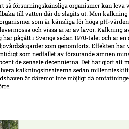
t så försurningskänsliga organismer kan leva vi
baka till vatten där de slagits ut. Men kalkning
 organismer som är känsliga för höga pH-värden
levermossa och vissa arter av lavor. Kalkning a
 har pågått i Sverige sedan 1970-talet och är en 
ljövårdsåtgärder som genomförts. Effekten har v
amtidigt som nedfallet av försurande ämnen mi
ocent de senaste decennierna. Det har gjort att 
lvera kalkningsinsatserna sedan millennieskifte
ldshaven är däremot inte möjligt då omfattninge
rre.