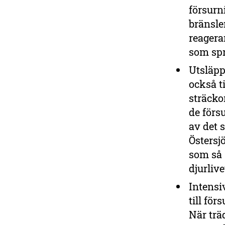
Ge en gåva
försurn
bränsle
reagera
som spr
Utsläpp
också t
sträcko
de förs
av det 
Östersj
som så 
djurliv
Intensi
till fö
När trä