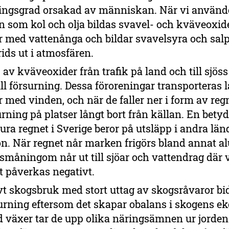
ingsgrad orsakad av människan. När vi använde
n som kol och olja bildas svavel- och kväveoxi
r med vattenånga och bildar svavelsyra och sal
ids ut i atmosfären.
 av kväveoxider från trafik på land och till sjöss
ill försurning. Dessa föroreningar transporteras 
r med vinden, och när de faller ner i form av reg
urning på platser långt bort från källan. En bety
sura regnet i Sverige beror på utsläpp i andra län
ön. När regnet når marken frigörs bland annat 
småningom når ut till sjöar och vattendrag där 
et påverkas negativt.
vt skogsbruk med stort uttag av skogsråvaror bi
rsurning eftersom det skapar obalans i skogens e
d växer tar de upp olika näringsämnen ur jorde