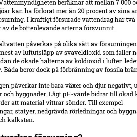
Vattenmyndigheten beräknar att mellan 7 000 o
öar kan ha förlorat mer än 20 procent av sina art
örsurning. I kraftigt försurade vattendrag har två
r av de bottenlevande arterna försvunnit.
altvatten påverkas på olika sätt av försurningen
mest av luftutsläpp av svaveldioxid som faller 
dan de ökade halterna av koldioxid i luften leder 
. Båda beror dock på förbränning av fossila brä
en påverkar inte bara växer och djur negativt, 
och byggnader. Lågt pH-värde bidrar till ökad 
yder att material vittrar sönder. Till exempel
gar, statyer, nedgrävda rörledningar och byggn
h kalksten.