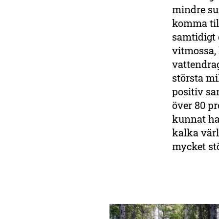
mindre sur
komma till
samtidigt
vitmossa, 
vattendrag
största mi
positiv s
över 80 pr
kunnat ha
kalka vär
mycket stö