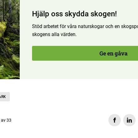
Hjälp oss skydda skogen!
Stöd arbetet för våra naturskogar och en skogspol
skogens alla värden.
Ge en gåva
ARK
s av 33