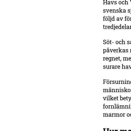
Havs och 
svenska sj
följd av f
tredjedela
Söt- och s
påverkas 
regnet, me
surare hav
Försurning
människor 
vilket bet
fornlämnin
marmor oc