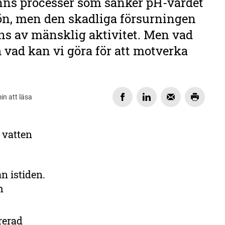
finns processer som sänker pH-värdet
jön, men den skadliga försurningen
ns av mänsklig aktivitet. Men vad
h vad kan vi göra för att motverka
in att läsa
 vatten
DELA
n istiden.
h
rerad