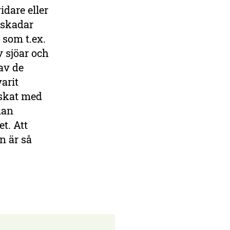
dare eller
 skadar
 som t.ex.
v sjöar och
av de
arit
nskat med
man
t. Att
n är så