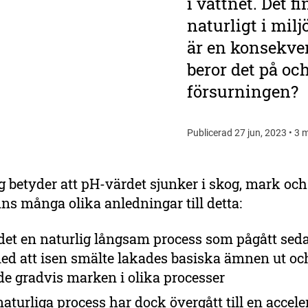
i vattnet. Det 
naturligt i mil
är en konsekve
beror det på oc
försurningen?
Publicerad 27 jun, 2023 • 3 m
 betyder att pH-värdet sjunker i skog, mark och
nns många olika anledningar till detta:
 det en naturlig långsam process som pågått seda
med att isen smälte lakades basiska ämnen ut oc
de gradvis marken i olika processer
aturliga process har dock övergått till en accele