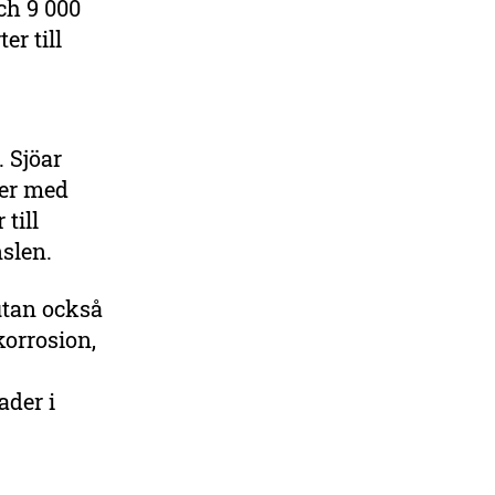
ch 9 000
er till
. Sjöar
ner med
till
nslen.
utan också
korrosion,
ader i