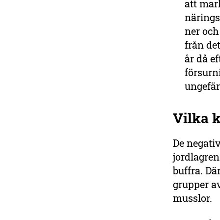
att mar
närings
ner och
från de
år då ef
försurn
ungefär 
Vilka 
De negativ
jordlagren
buffra. Dä
grupper av
musslor.