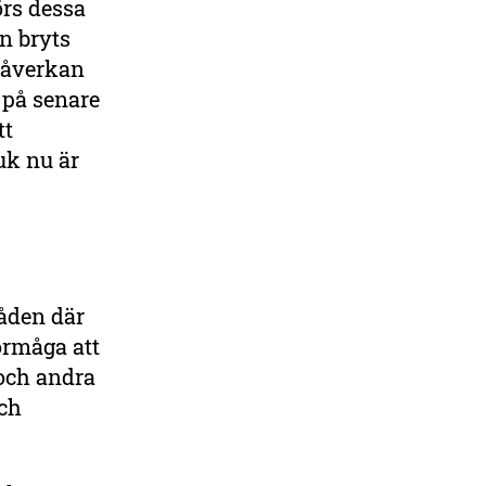
örs dessa
n bryts
spåverkan
 på senare
tt
uk nu är
råden där
örmåga att
 och andra
och