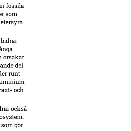
r fossila
der som
petersyra
 bidrar
långa
n orsakar
dande del
der runt
aluminium
växt- och
drar också
kosystem.
n som gör