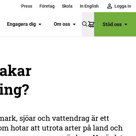
Press
Företag
Skola
In English
Logga in
Stöd oss
Engagera dig
Om oss
Varukorg
sakar
ing?
ark, sjöar och vattendrag är ett
m hotar att utrota arter på land och