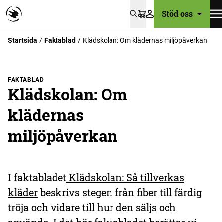
Stöd oss
Varukorg
Startsida
Faktablad
Klädskolan: Om klädernas miljöpåverkan
FAKTABLAD
Klädskolan: Om
klädernas
miljöpåverkan
I faktabladet
Klädskolan: Så tillverkas
kläder
beskrivs stegen från fiber till färdig
tröja och vidare till hur den säljs och