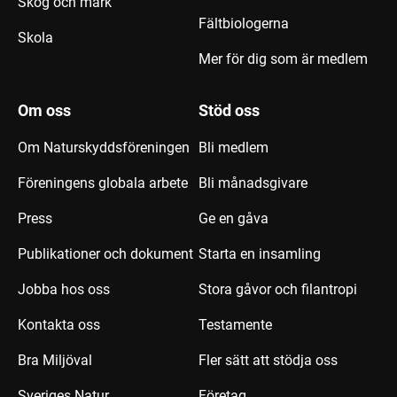
Skog och mark
Fältbiologerna
Skola
Mer för dig som är medlem
Om oss
Stöd oss
Om Naturskyddsföreningen
Bli medlem
Föreningens globala arbete
Bli månadsgivare
Press
Ge en gåva
Publikationer och dokument
Starta en insamling
Jobba hos oss
Stora gåvor och filantropi
Kontakta oss
Testamente
Bra Miljöval
Fler sätt att stödja oss
Sveriges Natur
Företag