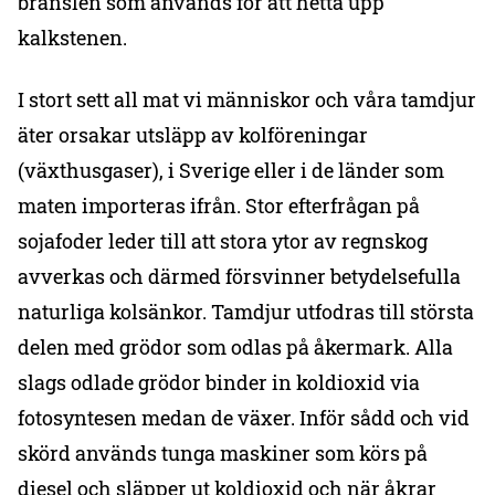
bränslen som används för att hetta upp
kalkstenen.
I stort sett all mat vi människor och våra tamdjur
äter orsakar utsläpp av kolföreningar
(växthusgaser), i Sverige eller i de länder som
maten importeras ifrån. Stor efterfrågan på
sojafoder leder till att stora ytor av regnskog
avverkas och därmed försvinner betydelsefulla
naturliga kolsänkor. Tamdjur utfodras till största
delen med grödor som odlas på åkermark. Alla
slags odlade grödor binder in koldioxid via
fotosyntesen medan de växer. Inför sådd och vid
skörd används tunga maskiner som körs på
diesel och släpper ut koldioxid och när åkrar