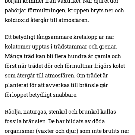
början kommer från växtriket. När djuret dör
påbörjar förmultningen, kroppen bryts ner och
koldioxid återgår till atmosfären.
Ett betydligt långsammare kretslopp är när
kolatomer upptas i trädstammar och grenar.
Många träd kan bli flera hundra år gamla och
först när trädet dör och förmultnar frigörs kolet
som återgår till atmosfären. Om trädet är
planterat för att avverkas till bränsle går
förloppet betydligt snabbare.
Råolja, naturgas, stenkol och brunkol kallas
fossila bränslen. De har bildats av döda
organismer (växter och djur) som inte brutits ner