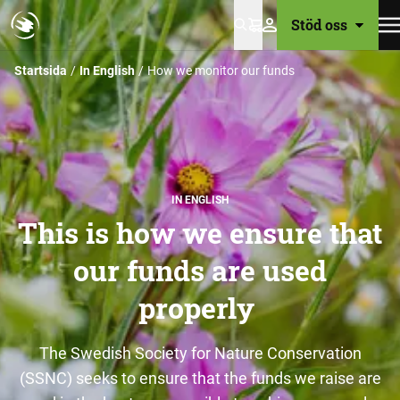
Stöd oss
Varukorg
Startsida
In English
How we monitor our funds
IN ENGLISH
This is how we ensure that
our funds are used
properly
The Swedish Society for Nature Conservation
(SSNC) seeks to ensure that the funds we raise are