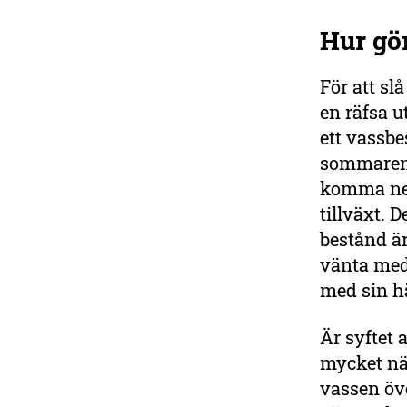
Hur gö
För att sl
en räfsa u
ett vassbe
sommaren. 
komma ner
tillväxt. 
bestånd är
vänta med 
med sin h
Är syftet 
mycket när
vassen öve