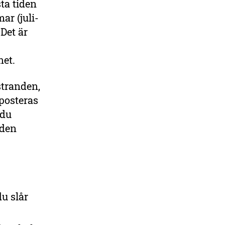
ta tiden
ar (juli-
Det är
tnet.
stranden,
posteras
 du
 den
u slår