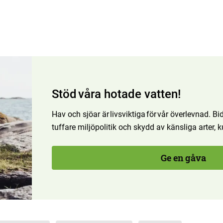
Stöd våra hotade vatten!
Hav och sjöar är livsviktiga för vår överlevnad. Bidr
tuffare miljöpolitik och skydd av känsliga arter,
Ge en gåva