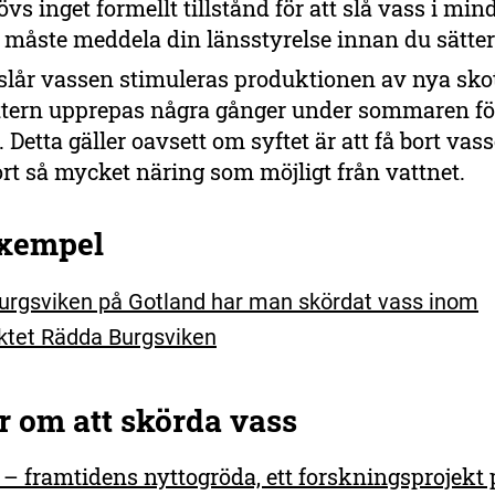
vs inget formellt tillstånd för att slå vass i min
måste meddela din länsstyrelse innan du sätter
slår vassen stimuleras produktionen av nya skot
ttern upprepas några gånger under sommaren för 
. Detta gäller oavsett om syftet är att få bort vass
bort så mycket näring som möjligt från vattnet.
xempel
urgsviken på Gotland har man skördat vass inom
ktet Rädda Burgsviken
r om att skörda vass
 – framtidens nyttogröda, ett forskningsprojekt