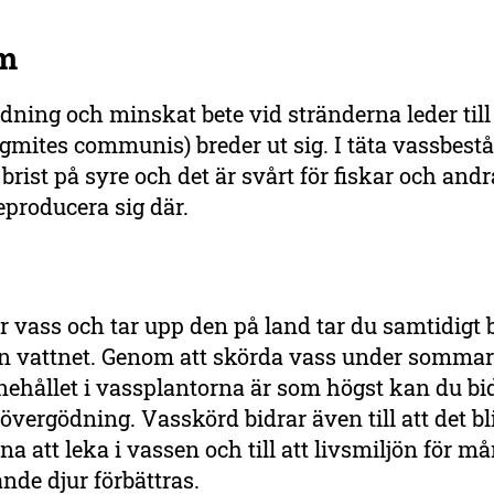
m
dning och minskat bete vid stränderna leder till
gmites communis) breder ut sig. I täta vassbestå
 brist på syre och det är svårt för fiskar och andr
eproducera sig där.
r vass och tar upp den på land tar du samtidigt 
ån vattnet. Genom att skörda vass under somma
ehållet i vassplantorna är som högst kan du bidr
vergödning. Vasskörd bidrar även till att det bli
na att leka i vassen och till att livsmiljön för m
nde djur förbättras.