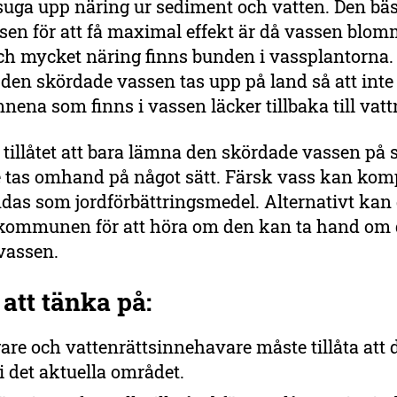
suga upp näring ur sediment och vatten. Den bäs
ssen för att få maximal effekt är då vassen blomm
ch mycket näring finns bunden i vassplantorna. 
t den skördade vassen tas upp på land så att inte
ena som finns i vassen läcker tillbaka till vat
e tillåtet att bara lämna den skördade vassen på 
 tas omhand på något sätt. Färsk vass kan kom
das som jordförbättringsmedel. Alternativt kan
kommunen för att höra om den kan ta hand om
vassen.
 att tänka på:
re och vattenrättsinnehavare måste tillåta att d
i det aktuella området.