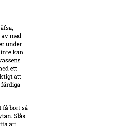
räfsa,
li av med
er under
 inte kan
 vassens
med ett
ktigt att
 färdiga
 få bort så
ytan. Slås
tta att