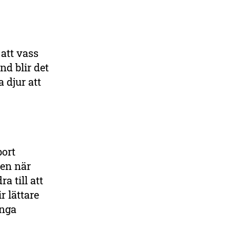
DELA
 att vass
nd blir det
a djur att
bort
ren när
a till att
r lättare
ånga