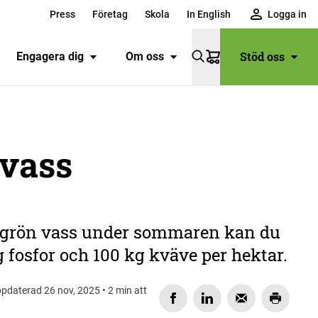
Press
Företag
Skola
In English
Logga in
Stöd oss
Engagera dig
Om oss
Varukorg
 vass
 grön vass under sommaren kan du
g fosfor och 100 kg kväve per hektar.
pdaterad 26 nov, 2025 • 2 min att