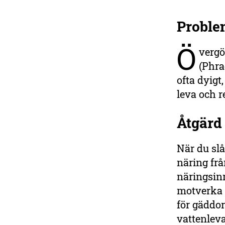
Proble
Stöd våra hotade
Ö
vatten!
vergö
Hav och sjöar
(Phra
är livsviktiga för vår
ofta dyigt,
överlevnad. Bidra till vårt
leva och r
arbete för en tuffare
miljöpolitik och skydd av
känsliga arter, kuster och
Åtgärd
havsområden.
När du slå
Ge en gåva
näring fr
näringsinn
motverka ö
för gäddor
vattenleva