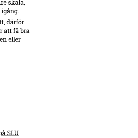
dre skala,
 igång.
t, därför
att få bra
en eller
 på SLU