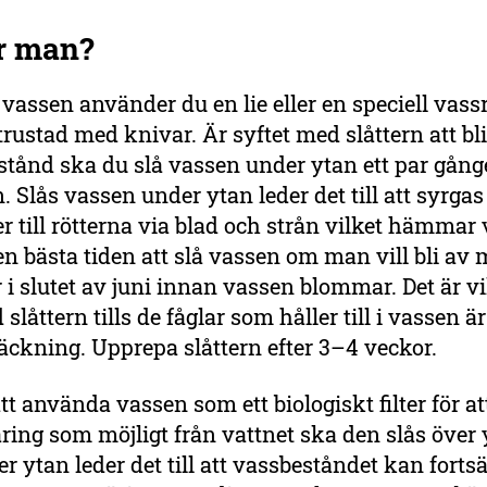
r man?
å vassen använder du en lie eller en speciell vass
trustad med knivar. Är syftet med slåttern att b
stånd ska du slå vassen under ytan ett par gång
Slås vassen under ytan leder det till att syrgas
 till rötterna via blad och strån vilket hämmar
Den bästa tiden att slå vassen om man vill bli av 
 i slutet av juni innan vassen blommar. Det är vi
slåttern tills de fåglar som håller till i vassen är
äckning. Upprepa slåttern efter 3–4 veckor.
att använda vassen som ett biologiskt filter för att
ing som möjligt från vattnet ska den slås över 
r ytan leder det till att vassbeståndet kan fortsä