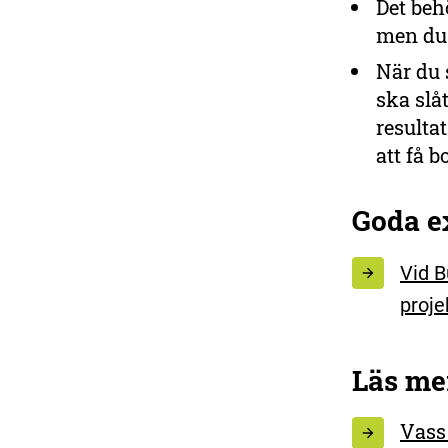
Det behö
men du 
När du 
ska slå
resultat
att få 
Goda e
Vid B
proje
Läs me
Vass