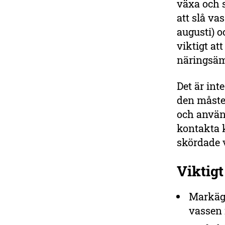
växa och 
att slå va
augusti) o
viktigt at
näringsämn
Det är int
den måste
och använ
kontakta 
skördade 
Viktigt
Markäga
vassen 