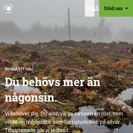
Stöd oss
Varukorg
DU HAR ETT VAL
Du behövs mer än
någonsin.
Vi behöver dig. Du som vill ge naturen en röst, som
vill se en miljöpolitik som tar naturkrisen på allvar.
Tillsammans gör vi skillnad.