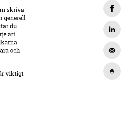
an skriva
n generell
ttar du
je art
olkarna
ara och
r viktigt