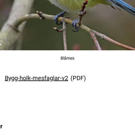
Blåmes
Bygg-holk-mesfaglar-v2
(
PDF
)
r