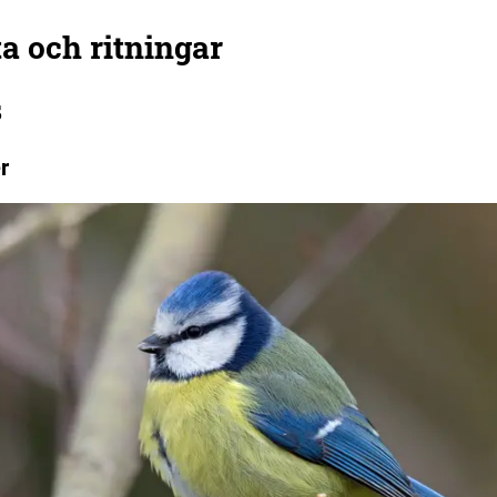
a och ritningar
s
r