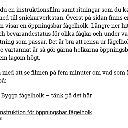
 du en instruktionsfilm samt ritningar som du k
med till snickarverkstan. Överst på sidan finns e
m visar en öppningsbar fågelholk. Längre ner hi
ch bevarandestatus för olika fåglar och under var
itning som passar. Det är bra att rensa ur fågelh
e vartannat år så gör gärna holkarna öppningsb
dem lagom högt.
a med att se filmen på fem minuter om vad som ä
på:
 Bygga fågelholk – tänk på det här
nstruktion för öppningsbar fågelholk
B