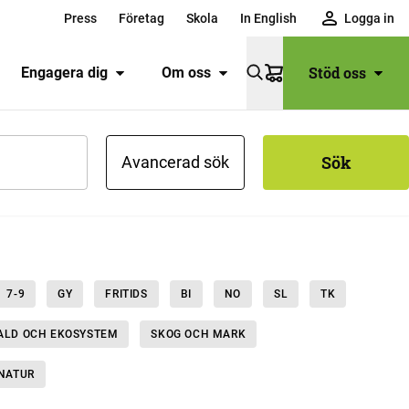
Press
Företag
Skola
In English
Logga in
Stöd oss
Engagera dig
Om oss
Varukorg
Sök
Avancerad sök
7-9
GY
FRITIDS
BI
NO
SL
TK
FALD OCH EKOSYSTEM
SKOG OCH MARK
 NATUR