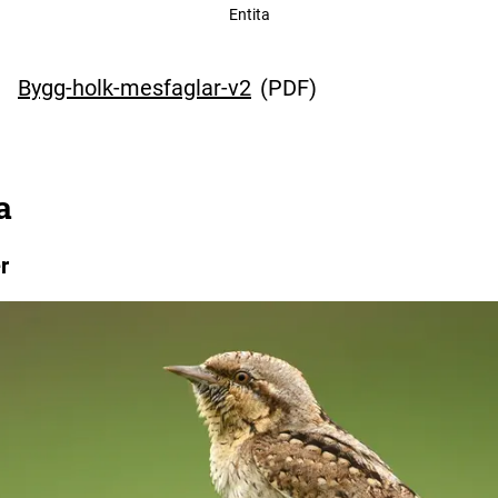
Entita
Bygg-holk-mesfaglar-v2
(
PDF
)
a
r