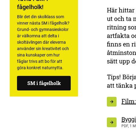
fågelholk!
Här hittar
Blir det din skolklass som
ut och ta 
vinner nästa SM i fågelholk?
ritning so
Grund- och gymnasieskolor
artfakta o
är välkomna att delta i
skoltävlingen där eleverna
finns en r
använder sin kreativitet och
åtminston
sina kunskaper om hur
sätt upp 
fåglar trivs att bo för att
göra konkret naturnytta.
Tips! Börj
SM i fågelholk
att tänka 
Film:
Byggi
PDF, 1 M