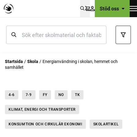
Stöd oss
Varukorg
Startsida
Skola
Energianvändning i skolan, hemmet och
samhället
4-6
7-9
FY
NO
TK
KLIMAT, ENERGI OCH TRANSPORTER
KONSUMTION OCH CIRKULÄR EKONOMI
SKOLARTIKEL