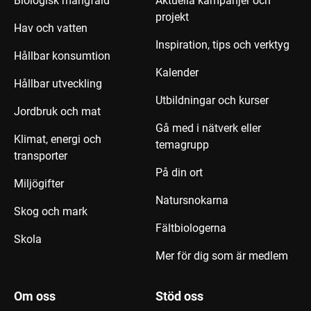
Biologisk mångfald
Aktuella kampanjer och
projekt
Hav och vatten
Inspiration, tips och verktyg
Hållbar konsumtion
Kalender
Hållbar utveckling
Utbildningar och kurser
Jordbruk och mat
Gå med i nätverk eller
Klimat, energi och
temagrupp
transporter
På din ort
Miljögifter
Natursnokarna
Skog och mark
Fältbiologerna
Skola
Mer för dig som är medlem
Om oss
Stöd oss