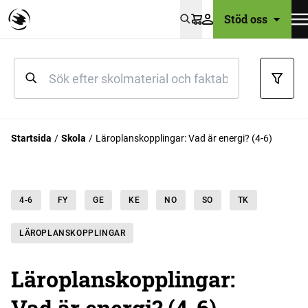
Stöd oss
Varukorg
Startsida
Skola
Läroplanskopplingar: Vad är energi? (4-6)
4-6
FY
GE
KE
NO
SO
TK
LÄROPLANSKOPPLINGAR
Läroplanskopplingar:
Vad är energi? (4-6)