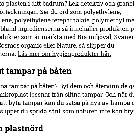
tta plasten i ditt badrum? Lek detektiv och gran
förteckningen. Ser du ord som polyethylene,
lene, polyethylene terephthalate, polymethyl me
bland ingredienserna så innehåller produkten pl
rodukter som är märkta med Bra miljöval, Svane
Cosmos organic eller Nature, så slipper du
terna.
Läs mer om hygienprodukter här.
ut tampar på båten
itna tampar på båten? Byt dem och återvinn de g
ikroplast lossnar från slitna tampar. Och när 
att byta tampar kan du satsa på nya av hampa e
slipper du sprida sånt som naturen inte kan bry
en plastnörd