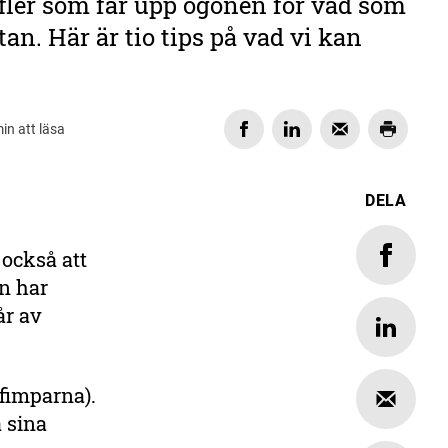
t fler som får upp ögonen för vad som
an. Här är tio tips på vad vi kan
in att läsa
DELA
 också att
n har
år av
 fimparna).
a sina