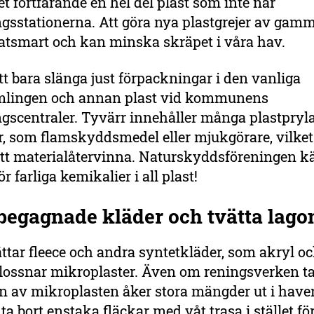
et fortfarande en hel del plast som inte når
gsstationerna. Att göra nya plastgrejer av gamm
atsmart och kan minska skräpet i våra hav.
t bara slänga just förpackningar i den vanliga
mlingen och annan plast vid kommunens
gscentraler. Tyvärr innehåller många plastpryla
r, som flamskyddsmedel eller mjukgörare, vilke
att materialåtervinna. Naturskyddsföreningen k
ör farliga kemikalier i all plast!
begagnade kläder och tvätta lago
ttar fleece och andra syntetkläder, som akryl o
 lossnar mikroplaster. Även om reningsverken ta
n av mikroplasten åker stora mängder ut i haven
ta bort enstaka fläckar med våt trasa i stället för