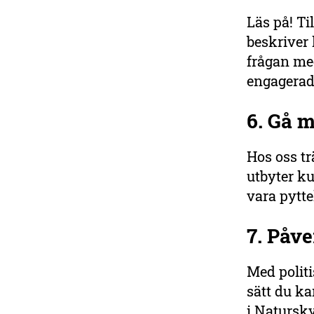
Läs på! Ti
beskriver 
frågan med
engagerad
6. Gå m
Hos oss tr
utbyter ku
vara pyttel
7. Påve
Med politi
sätt du ka
i Natursk