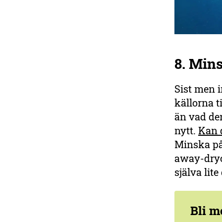
8. Min
Sist men i
källorna t
än vad de
nytt.
Kan d
Minska på
away-dryc
själva lite
Bli m