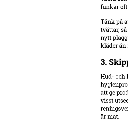
funkar of
Tänk på a
tvättar, s
nytt plagg
kläder än
3. Ski
Hud- och 
hygienprod
att ge pro
visst uts
reningsver
är mat.