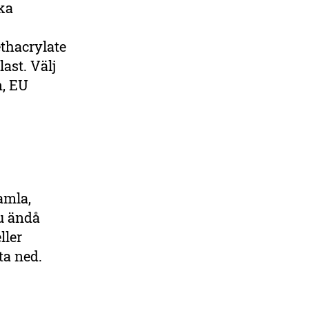
ska
thacrylate
ast. Välj
n, EU
amla,
du ändå
ller
ta ned.