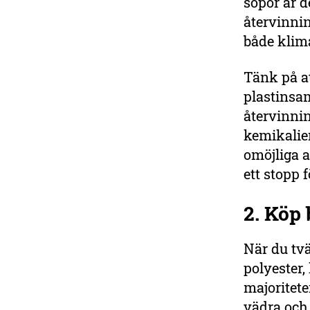
sopor är d
återvinnin
både klim
Tänk på at
plastinsa
återvinnin
kemikalie
omöjliga 
ett stopp f
2. Köp 
När du tvä
polyester,
majoritete
vädra och 