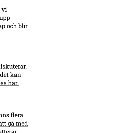
 vi
 upp
p och blir
iskuterar,
 det kan
ss här.
nns flera
 att gå med
tterar,