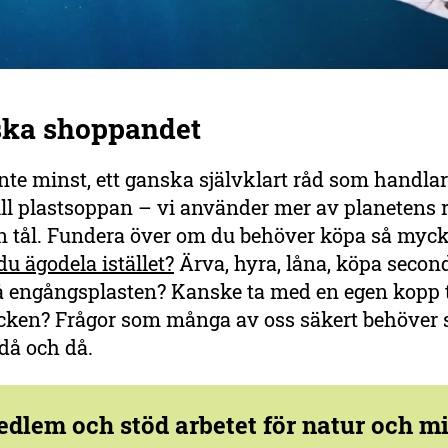
ska shoppandet
nte minst, ett ganska självklart råd som handla
ill plastsoppan – vi använder mer av planetens 
n tål. Fundera över om du behöver köpa så myck
u ägodela istället?
Ärva, hyra, låna, köpa secon
 engångsplasten? Kanske ta med en egen kopp ti
ken? Frågor som många av oss säkert behöver s
 då och då.
edlem och stöd arbetet för natur och mi