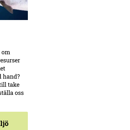
r om
resurser
et
d hand?
ll take
tälla oss
ljö