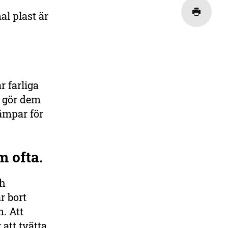
al plast är
r farliga
t gör dem
ämpar för
m ofta.
ch
r bort
. Att
 att tvätta