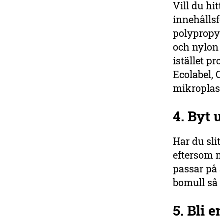
Vill du hi
innehålls
polypropy
och nylon 
istället p
Ecolabel, 
mikroplas
4. Byt 
Har du sl
eftersom m
passar på 
bomull så 
5. Bli 