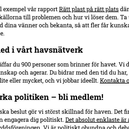
ll exempel vår rapport
Rätt plast på rätt plats
där
källorna till problemen och hur vi löser dem. Ta
 dina vänner och bekanta, så att fler får kunska
e.
ed i vårt havsnätverk
äffar du 900 personer som brinner för havet. Vi d
nskap och agerar. Du bidrar med den tid du har,
ite eller mycket, och vi jobbar ideellt.
Kontakta o
rka politiken – bli medlem!
ska beslut gör vi störst skillnad för haven. Det fi
n engagera dig politiskt.
Det absolut enklaste är
yddsföreningen
. Vi är politiskt obundna och deba