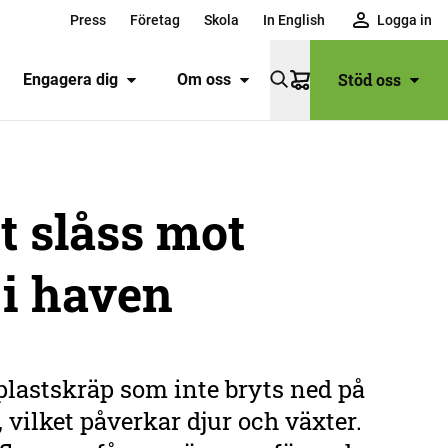
Press
Företag
Skola
In English
Logga in
Stöd oss
Engagera dig
Om oss
Varukorg
tt slåss mot
 i haven
plastskräp som inte bryts ned på
, vilket påverkar djur och växter.