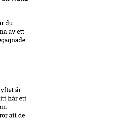
är du
rna av ett
 begagnade
yftet är
tt hår ett
nom
or att de