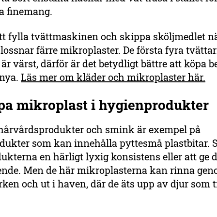
ta finemang.
tt fylla tvättmaskinen och skippa sköljmedlet n
å lossnar färre mikroplaster. De första fyra tvätta
 är värst, därför är det betydligt bättre att köpa
 nya.
Läs mer om kläder och mikroplaster här.
ppa mikroplast i hygienprodukter
hårvårdsprodukter och smink är exempel på
ukter som kan innehålla pyttesmå plastbitar. S
dukterna en härligt lyxig konsistens eller att ge di
eende. Men de här mikroplasterna kan rinna ge
ken och ut i haven, där de äts upp av djur som tr