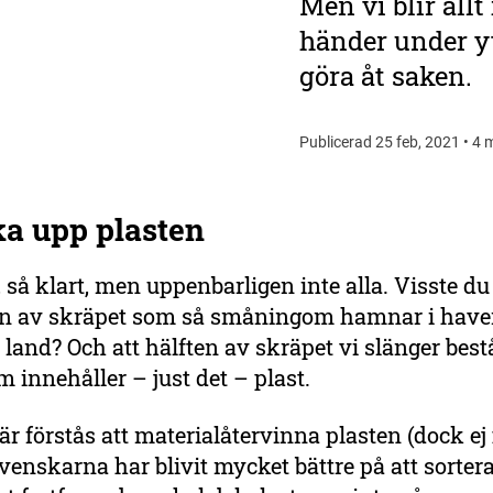
Men vi blir all
händer under yt
göra åt saken.
Publicerad 25 feb, 2021 • 4 m
cka upp plasten
, så klart, men uppenbarligen inte alla. Visste du
en av skräpet som så småningom hamnar i have
 land? Och att hälften av skräpet vi slänger best
m innehåller – just det – plast.
 är förstås att materialåtervinna plasten (dock ej
svenskarna har blivit mycket bättre på att sorter