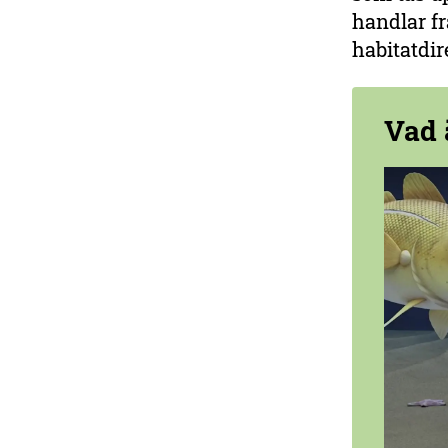
handlar f
habitatdir
Vad 