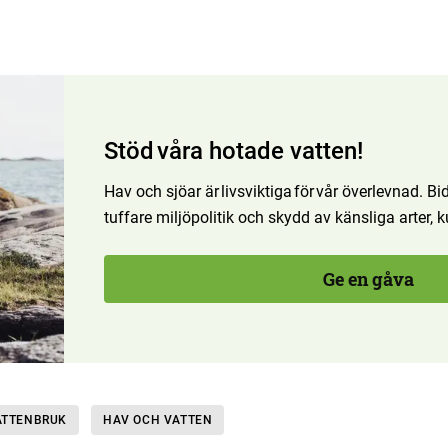
Stöd våra hotade vatten!
Hav och sjöar är livsviktiga för vår överlevnad. Bidr
tuffare miljöpolitik och skydd av känsliga arter,
Ge en gåva
ATTENBRUK
HAV OCH VATTEN