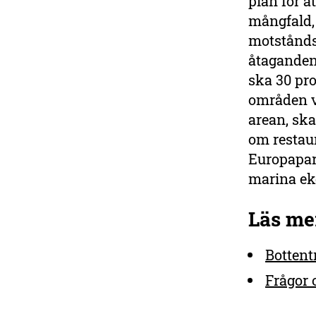
plan för a
mångfald,
motståndsk
åtaganden 
ska 30 pr
områden va
arean, ska
om restaur
Europapar
marina eko
Läs mer
Bottent
Frågor 