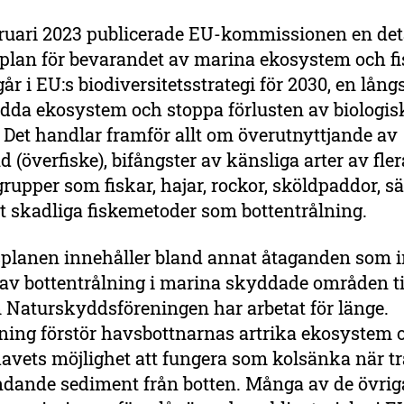
bruari 2023 publicerade EU-kommissionen en det
plan för bevarandet av marina ekosystem och fi
år i EU:s biodiversitetsstrategi för 2030, en lång
ydda ekosystem och stoppa förlusten av biologis
Det handlar framför allt om överutnyttjande av
d (överfiske), bifångster av känsliga arter av fler
upper som fiskar, hajar, rockor, sköldpaddor, sä
t skadliga fiskemetoder som bottentrålning.
planen innehåller bland annat åtaganden som 
av bottentrålning i marina skyddade områden til
 Naturskyddsföreningen har arbetat för länge.
lning förstör havsbottnarnas artrika ekosystem 
vets möjlighet att fungera som kolsänka när tr
ndande sediment från botten. Många av de övrig