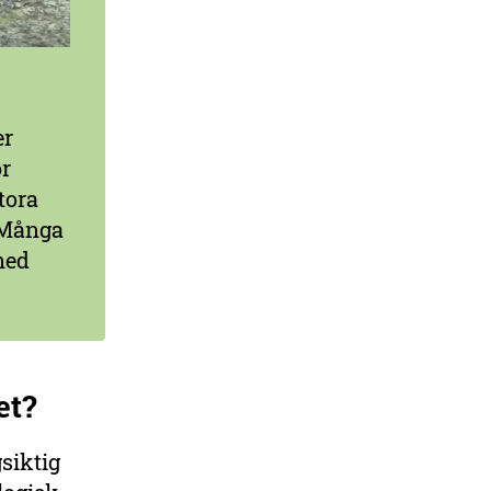
er
ör
tora
. Många
 med
et?
gsiktig