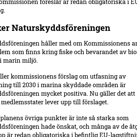
mmissionen föreslår är redan obligatoriska i E
g.
ker Naturskyddsföreningen
dsföreningen håller med om Kommissionens a
lem som finns kring fiske och bevarandet av bio
 marin miljö.
äller kommissionens förslag om utfasning av
ning till 2030 i marina skyddade områden är
sföreningen mycket positiva. Nu gäller det att
medlemsstater lever upp till förslaget.
planens övriga punkter är inte så starka som
dsföreningen hade önskat, och många av de åt
p är redan obligatoriska i befintlig EU-lagstiftni