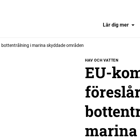
Lär dig mer
 bottentrålning i marina skyddade områden
HAV OCH VATTEN
EU-kom
föreslå
bottent
marina