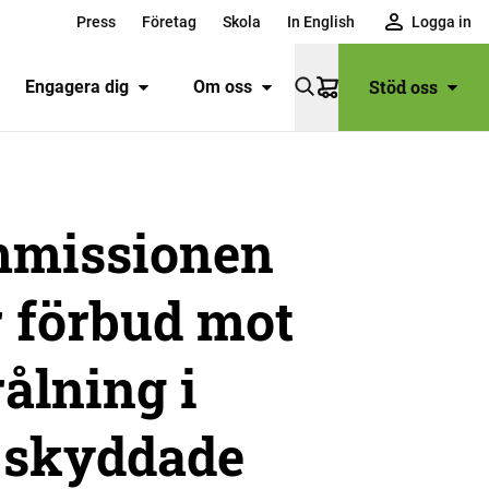
Press
Företag
Skola
In English
Logga in
Stöd oss
Engagera dig
Om oss
Varukorg
missionen
r förbud mot
rålning i
 skyddade