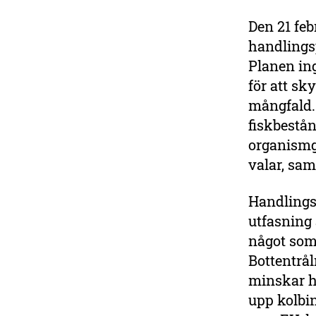
Den 21 fe
Stöd våra hotade
handlings
vatten!
Planen ing
Hav och sjöar
för att sk
är livsviktiga för vår
mångfald. 
överlevnad. Bidra till vårt
fiskbestån
arbete för en tuffare
miljöpolitik och skydd av
organismgr
känsliga arter, kuster och
valar, sam
havsområden.
Handlings
Ge en gåva
utfasning 
något som
Bottentrå
minskar ha
upp kolbi