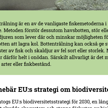
trålning är en av de vanligaste fiskemetoderna i
e. Metoden förstör dessutom havsbotten, stör ell
djuren som lever där och minskar möjligheten f
tten att lagra kol. Bottentrålning kan också ge s
ter av fisk och skaldjur av fel sort eller storlek
r därför helt i onödan. Särskilt allvarligt är det
arter eller fiskbestånd.
ebär EU:s strategi om biodiversit
togs EU:s biodiversitetsstrategi för 2030, en lån