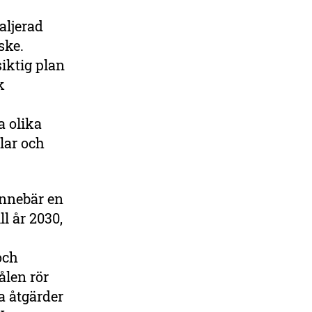
aljerad
DELA
ske.
siktig plan
k
a olika
lar och
innebär en
l år 2030,
och
ålen rör
a åtgärder