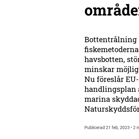
område
Bottentrålning 
fiskemetoderna 
havsbotten, stö
minskar möjligh
Nu föreslår EU
handlingsplan a
marina skydda
Naturskyddsföre
Publicerad 21 feb, 2023 • 2 m