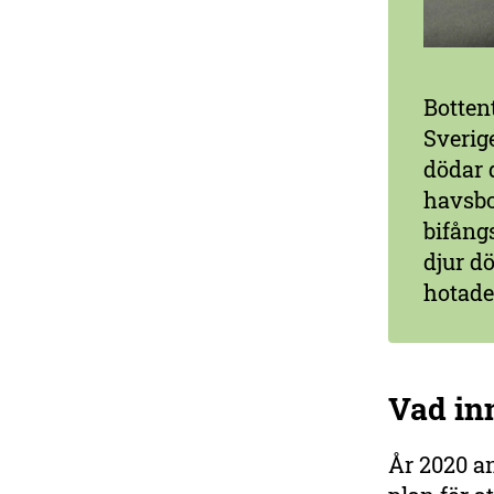
Botten
Sverig
dödar 
havsbo
bifångs
djur dö
hotade 
Vad inn
År 2020 an