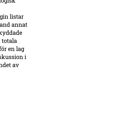
logisk
in listar
Bland annat
skyddade
 totala
för en lag
skussion i
ndet av