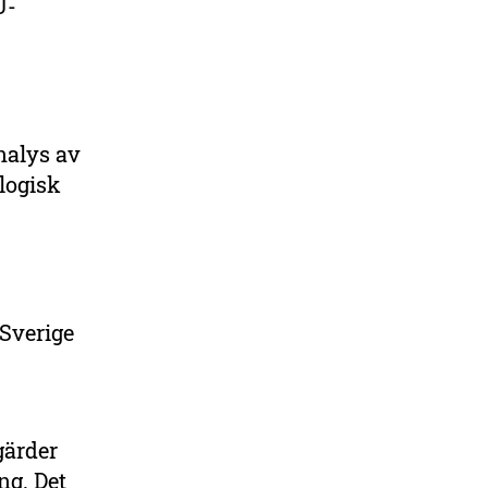
U-
nalys av
logisk
 Sverige
gärder
ng. Det