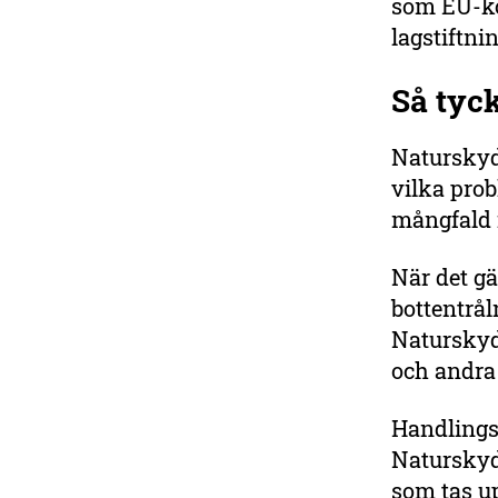
som EU-ko
lagstiftnin
Så tyc
Naturskyd
vilka prob
mångfald i
När det g
bottentrål
Naturskydd
och andra 
Handlings
Naturskyd
som tas up