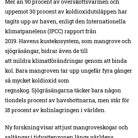
Mer än 90 procent av överskottsvärmen och
uppemot 30 procent av koldioxidutsläppen har
tagits upp av haven, enligt den Internationella
klimatpanelens (IPCC) rapport från
2019. Havens kustekosystem, som mangrove och
sjögräsängar, bidrar även de till
att mildra klimatförändringar genom att binda
kol. Bara mangroven tar upp ungefär fyra gånger
så mycket koldioxid som
regnskog. Sjögräsängarna täcker bara någon
tiondels procent av havsbottnarna, men står för
18 procent av kolinlagringen i världen.
Ny forskning visar att just mangroveskogar och
saltängar i tidvattenzonen längs världens