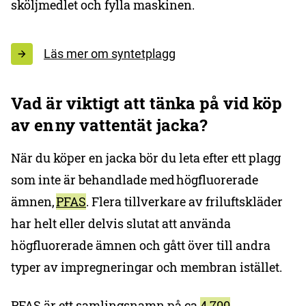
sköljmedlet och fylla maskinen.
Läs mer om syntetplagg
Vad är viktigt att tänka på vid köp
av en ny vattentät jacka?
När du köper en jacka bör du leta efter ett plagg
som inte är behandlade med högfluorerade
ämnen,
PFAS
. Flera tillverkare av friluftskläder
har helt eller delvis slutat att använda
högfluorerade ämnen och gått över till andra
typer av impregneringar och membran istället.
PFAS är ett samlingsnamn på ca
4 700