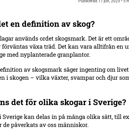
Publicerad 17 jun, 2025 • 5 m
et en definition av skog?
 lagar används ordet skogsmark. Det är ett områ
r förväntas växa träd. Det kan vara alltifrån en ur
gge med nyplanterade granplantor.
efinition av skogsmark säger ingenting om livet
 i skogen – vilka växter, svampar och djur som
ns det för olika skogar i Sverige?
 Sverige kan delas in på många olika sätt, till 
ur de påverkats av oss människor.