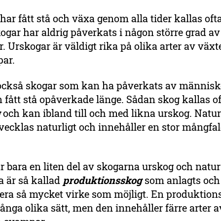
ar fått stå och växa genom alla tider kallas oft
gar har aldrig påverkats i någon större grad av
 Urskogar är väldigt rika på olika arter av växte
par.
 också skogar som kan ha påverkats av männis
fått stå opåverkade länge. Sådan skog kallas of
g
och kan ibland till och med likna urskog. Natu
tvecklas naturligt och innehåller en stor mångfa
är bara en liten del av skogarna urskog och natu
a är så kallad
p
roduktionsskog
som anlagts och 
cera så mycket virke som möjligt. En produktio
ånga olika sätt, men den innehåller färre arter av