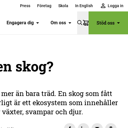
Press
Företag
Skola
In English
Logga in
Stöd oss
Engagera dig
Om oss
Varukorg
en skog?
mer än bara träd. En skog som fått
ligt är ett ekosystem som innehåller
växter, svampar och djur.