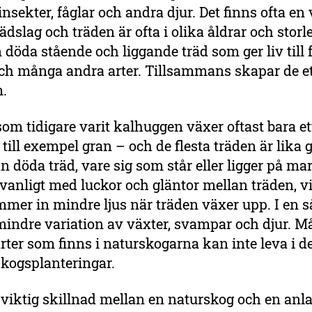
nsekter, fåglar och andra djur. Det finns ofta en 
rädslag och träden är ofta i olika åldrar och storl
 döda stående och liggande träd som ger liv till f
ch många andra arter. Tillsammans skapar de ett
m.
som tidigare varit kalhuggen växer oftast bara e
 till exempel gran – och de flesta träden är lika 
an döda träd, vare sig som står eller ligger på ma
vanligt med luckor och gläntor mellan träden, vi
mmer in mindre ljus när träden växer upp. I en 
mindre variation av växter, svampar och djur. 
rter som finns i naturskogarna kan inte leva i d
skogsplanteringar.
viktig skillnad mellan en naturskog och en anl