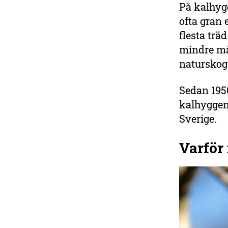
På kalhygg
ofta gran 
flesta trä
mindre må
natursko
Sedan 1950
kalhyggen 
Sverige.
Varför