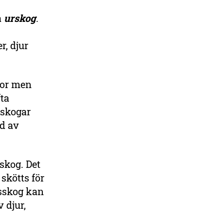
a
urskog
.
r, djur
kor men
ta
rskogar
ld av
rskog. Det
skötts för
nsskog kan
 djur,