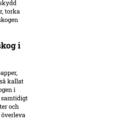
 skydd
r, torka
rskogen
skog i
papper,
så kallat
ogen i
r samtidigt
ter och
 överleva