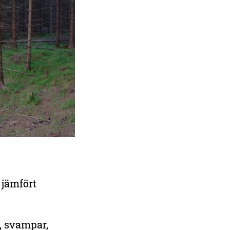
 jämfört
r, svampar,