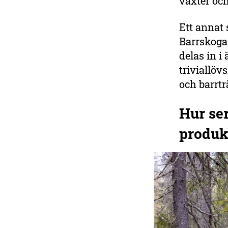
växter oc
Ett annat 
Barrskogar
delas in i
triviallöv
och barrtr
Hur se
produk