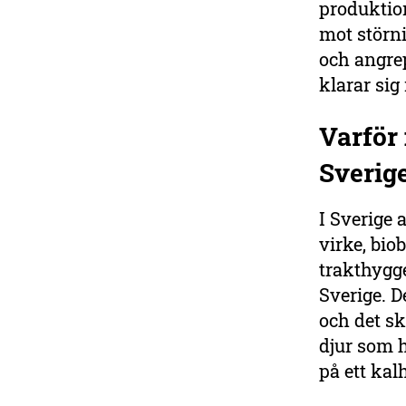
produktio
mot störni
och angrep
klarar sig
Varför 
Sverig
I Sverige 
virke, bio
trakthygge
Sverige. D
och det s
djur som h
på ett kal