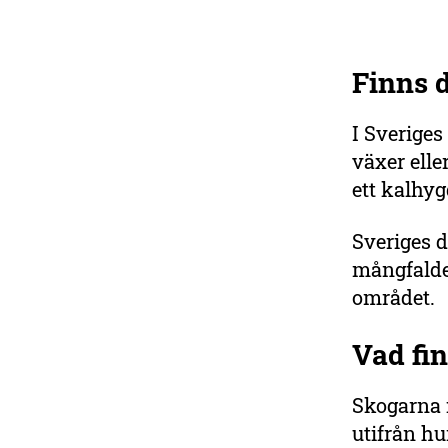
Finns d
I Sveriges
växer elle
ett kalhy
Sveriges d
mångfalden
området.
Vad fin
Skogarna i
utifrån h