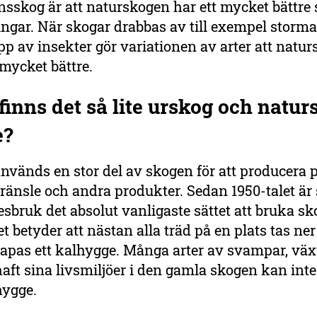
nsskog är att naturskogen har ett mycket bättre
ngar. När skogar drabbas av till exempel storma
p av insekter gör variationen av arter att natu
 mycket bättre.
finns det så lite urskog och natur
e?
används en stor del av skogen för att producera 
bränsle och andra produkter. Sedan 1950-talet är 
sbruk det absolut vanligaste sättet att bruka sk
et betyder att nästan alla träd på en plats tas ne
kapas ett kalhygge. Många arter av svampar, väx
aft sina livsmiljöer i den gamla skogen kan inte
hygge.