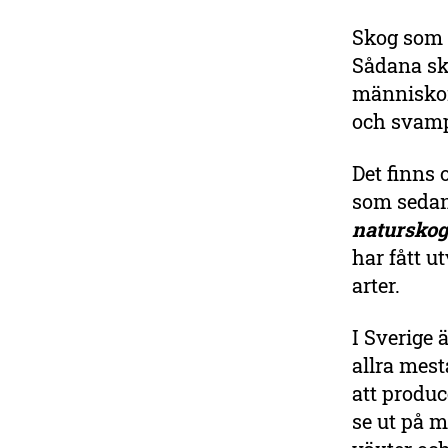
Skog som h
Sådana sko
människor.
och svam
Det finns
som sedan 
natursko
har fått u
arter.
I Sverige 
allra mest
att produ
se ut på m