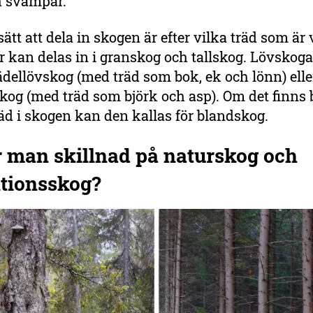
h svampar.
sätt att dela in skogen är efter vilka träd som är 
 kan delas in i granskog och tallskog. Lövskog
 ädellövskog (med träd som bok, ek och lönn) elle
skog (med träd som björk och asp). Om det finns 
äd i skogen kan den kallas för blandskog.
r man skillnad på naturskog och
tionsskog?