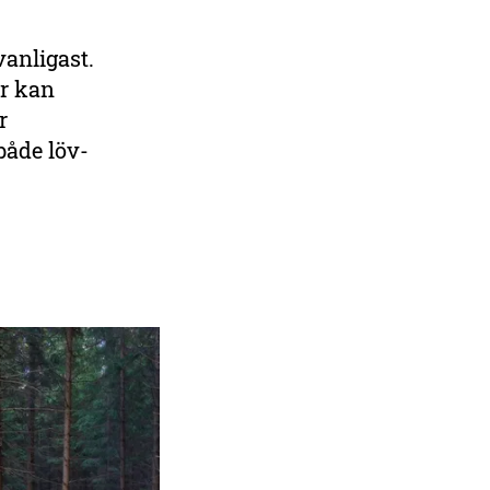
vanligast.
ar kan
r
både löv-