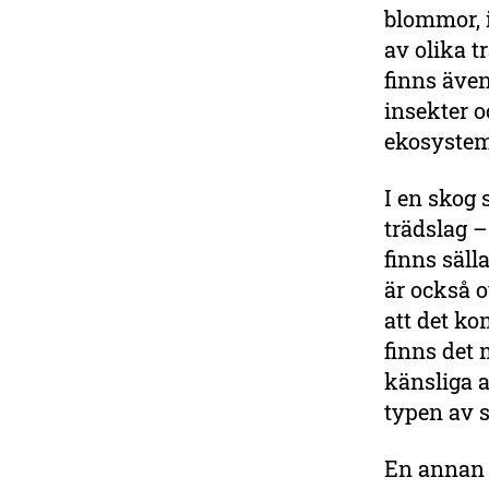
blommor, i
av olika t
finns även
insekter o
ekosyste
I en skog 
trädslag –
finns säll
är också o
att det ko
finns det 
känsliga a
typen av 
En annan 