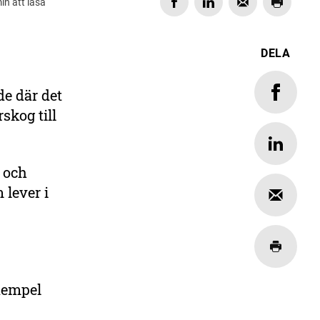
in att läsa
DELA
de där det
skog till
 och
 lever i
exempel