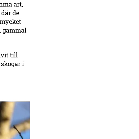
mma art,
 där de
s mycket
en gammal
it till
 skogar i