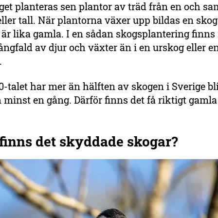
et planteras sen plantor av träd från en och sa
eller tall. När plantorna växer upp bildas en skog
d är lika gamla. I en sådan skogsplantering finn
ngfald av djur och växter än i en urskog eller 
g.
-talet har mer än hälften av skogen i Sverige bliv
minst en gång. Därför finns det få riktigt gamla
 finns det skyddade skogar?