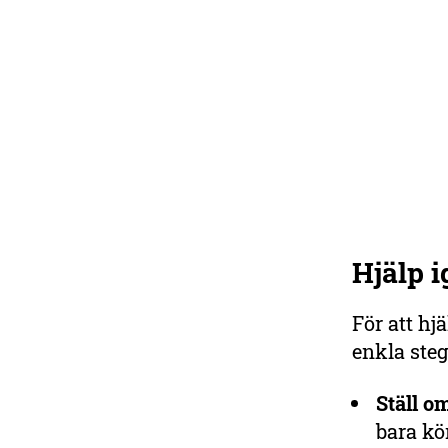
Hjälp i
Stötta varje kotte
Tusen taggar kan inte
För att hj
skydda igelkotten – men du
enkla steg
kan!
Ställ o
Ge en gåva
bara kö