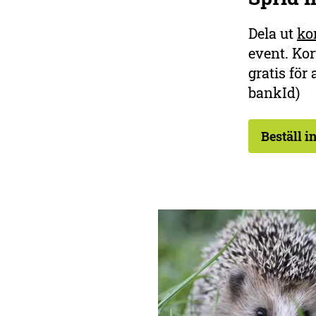
Dela ut
ko
event. Kor
gratis fö
bankId)
Beställ i