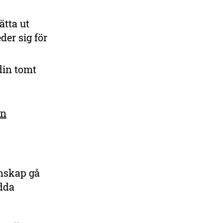
ätta ut
der sig för
din tomt
en
nnskap gå
ädda