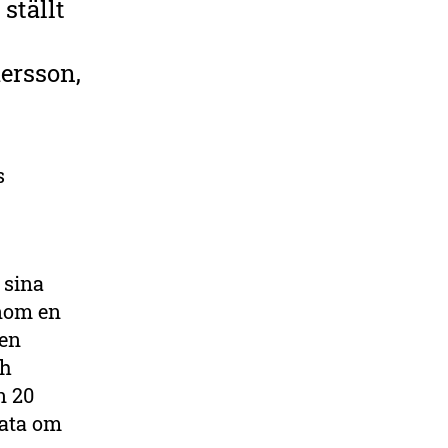
 ställt
ersson,
s
 sina
enom en
men
ch
n 20
data om