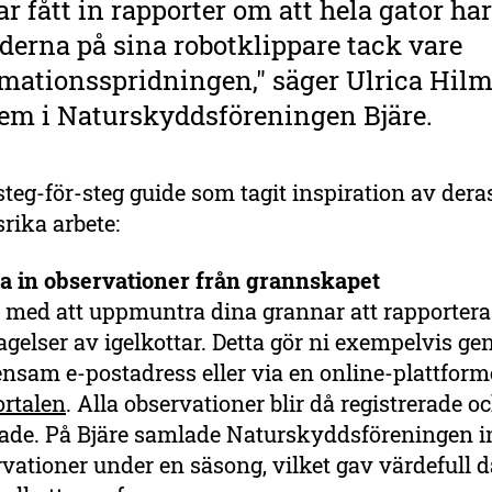
ar fått in rapporter om att hela gator har
derna på sina robotklippare tack vare
mationsspridningen," säger Ulrica Hilm
em i Naturskyddsföreningen Bjäre.
steg-för-steg guide som tagit inspiration av dera
rika arbete:
a in observationer från grannskapet
a med att uppmuntra dina grannar att rapportera
agelser av igelkottar. Detta gör ni exempelvis g
nsam e-postadress eller via en online-plattfor
ortalen
. Alla observationer blir då registrerade o
ade. På Bjäre samlade Naturskyddsföreningen i
vationer under en säsong, vilket gav värdefull 