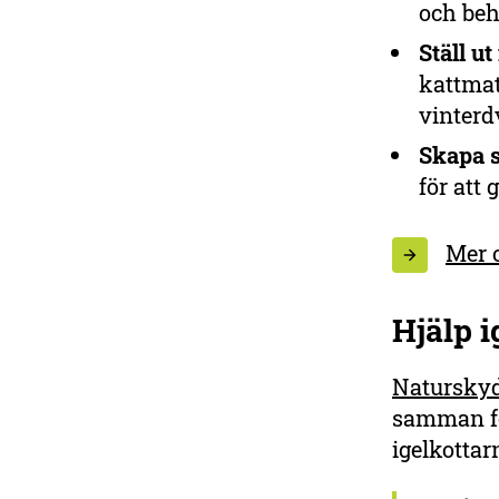
och beh
Ställ u
kattmat
vinterd
Skapa 
för att
Mer 
Hjälp i
Naturskyd
samman för
igelkottar