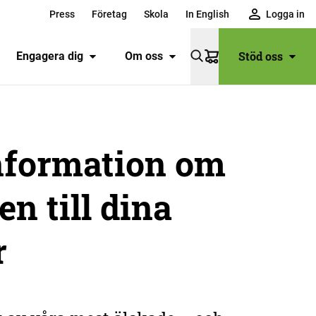
Press
Företag
Skola
In English
Logga in
Stöd oss
Engagera dig
Om oss
Varukorg
nformation om
en till dina
r