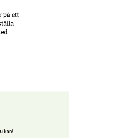
r på ett
tälla
med
u kan!