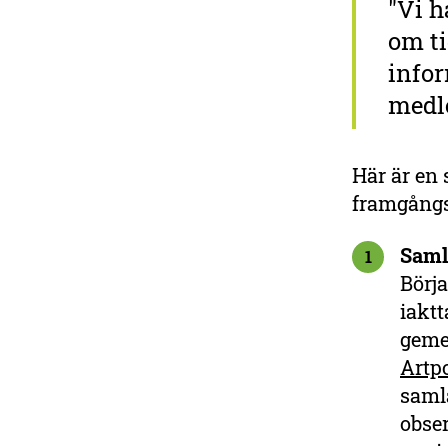
"Vi h
om ti
infor
medl
Här är en 
framgångs
Saml
1
Börj
iaktt
geme
Artp
saml
obser