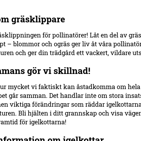
 om gräsklippare
sklippningen för pollinatörer! Låt en del av gr
pt – blommor och ogräs ger liv åt våra pollinatör
turen och ger din trädgård ett vackert, vildare ut
mans gör vi skillnad!
ur mycket vi faktiskt kan åstadkomma om hela
et går samman. Det handlar inte om stora insats
n viktiga förändringar som räddar igelkottarn
turen. Bli hjälten i ditt grannskap och visa vägen
ramtid för igelkottarna!
information om igelkottar