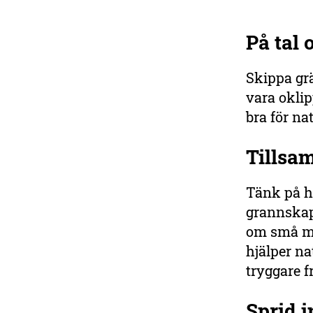
På tal
Skippa grä
vara oklip
bra för na
Tillsam
Tänk på h
grannskap
om små me
hjälper na
tryggare f
Sprid 