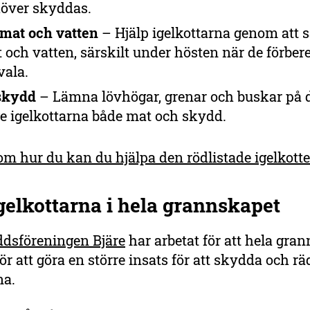
över skyddas.
t mat och vatten
– Hjälp igelkottarna genom att s
 och vatten, särskilt under hösten när de förbere
vala.
skydd
– Lämna lövhögar, grenar och buskar på 
 ge igelkottarna både mat och skydd.
om hur du kan du hjälpa den rödlistade igelkott
gelkottarna i hela grannskap
et
dsföreningen Bjäre
har arbetat för att hela gra
 att göra en större insats för att skydda och r
na.