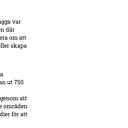
ägga var
en där
era om att
eller skapa
da
an ut 750
l genom att
de områden
ier för att