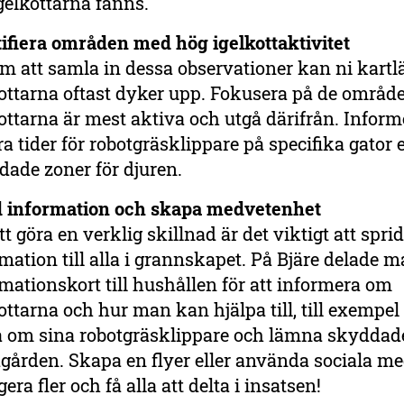
gelkottarna fanns.
tifiera områden med hög igelkottaktivitet
m att samla in dessa observationer kan ni kartl
ottarna oftast dyker upp. Fokusera på de områd
ottarna är mest aktiva och utgå därifrån. Inform
ra tider för robotgräsklippare på specifika gator 
dade zoner för djuren.
d information och skapa medvetenhet
tt göra en verklig skillnad är det viktigt att spri
mation till alla i grannskapet. På Bjäre delade m
mationskort till hushållen för att informera om
ottarna och hur man kan hjälpa till, till exempe
la om sina robotgräsklippare och lämna skydda
dgården. Skapa en flyer eller använda sociala med
era fler och få alla att delta i insatsen!