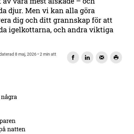
tt av våra mest älskade – och
da djur. Men vi kan alla göra
era dig och ditt grannskap för att
a igelkottarna, och andra viktiga
daterad 8 maj, 2026 • 2 min att
DELA
d några
pparen
 på natten