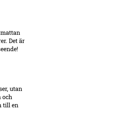
äsmattan
er. Det är
seende!
er, utan
a och
 till en