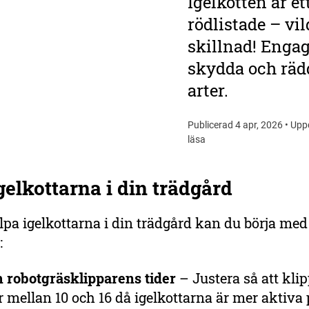
Igelkotten är e
rödlistade – vil
skillnad! Engag
skydda och rädd
arter.
Publicerad 4 apr, 2026 • Upp
läsa
gelkottarna i din trädgård
älpa igelkottarna i din trädgård kan du börja me
:
m robotgräsklipparens tider
– Justera så att kli
r mellan 10 och 16 då igelkottarna är mer aktiva