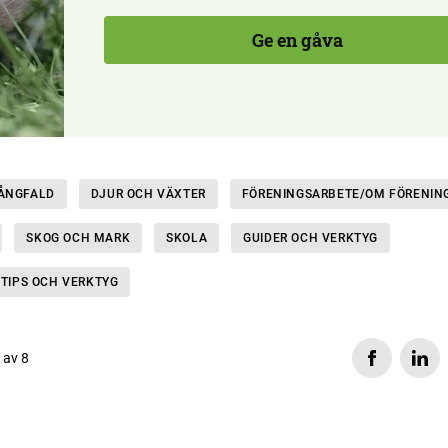
Ge en gåva
MÅNGFALD
DJUR OCH VÄXTER
FÖRENINGSARBETE/OM FÖRENIN
SKOG OCH MARK
SKOLA
GUIDER OCH VERKTYG
 TIPS OCH VERKTYG
s av 8