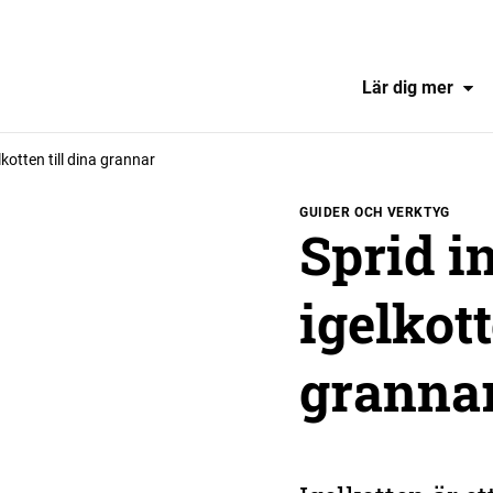
Lär dig mer
kotten till dina grannar
GUIDER OCH VERKTYG
Sprid i
igelkott
granna