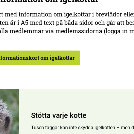
rt med information om igelkottar
i brevlådor elle
ten är i A5 med text på båda sidor och går att bes
r alla medlemmar via medlemssidorna (logga in 
nformationskort om igelkottar
Stötta varje kotte
Tusen taggar kan inte skydda igelkotten – men d