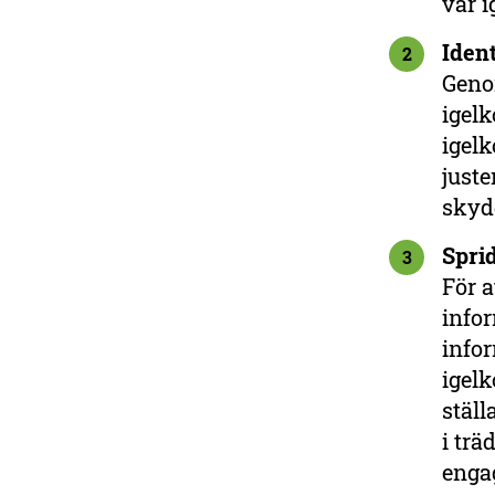
var i
Iden
2
Geno
igelk
igelk
juste
skyd
Spri
3
För a
infor
infor
igelk
stäl
i trä
engag