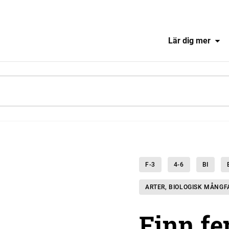
Lär dig mer
F-3
4-6
BI
ARTER, BIOLOGISK MÅNG
Finn fe