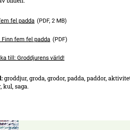
v bilden.
fem fel padda
(
PDF, 2 MB
)
: Finn fem fel padda
(
PDF
)
aka till: Groddjurens värld!
:
groddjur, groda, grodor, padda, paddor, aktivitet,
, kul, saga.