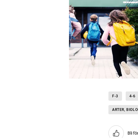
F-3
4-6
ARTER, BIOL
Bli fö