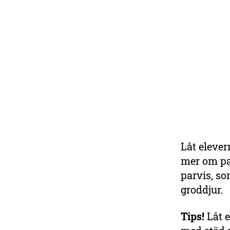
Låt elever
Skolmaterial om
mer om pad
natur, klimat och
parvis, so
miljö
groddjur.
Övningar, faktablad, quiz
och annat material till
Tips!
Låt e
undervisningen.