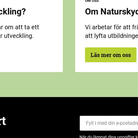
OM OSS
ckling?
Om Naturskyd
r om att ta ett
Vi arbetar för att f
r utveckling.
att lyfta utbildning
Läs mer om oss
rt
Fyll i med din e-postadress
När du lämnat dina uppgifter 