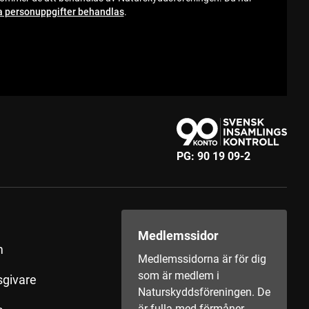
a personuppgifter behandlas
.
PG:
90 19 09-2
Medlemssidor
m
Medlemssidorna är för dig
som är medlem i
sgivare
Naturskyddsföreningen. De
är fulla med förmåner,