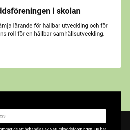
dsföreningen i skolan
rämja lärande för hållbar utveckling och för
ens roll för en hållbar samhällsutveckling.
kommer de att behandlas av Naturskyddsföreningen. Du har