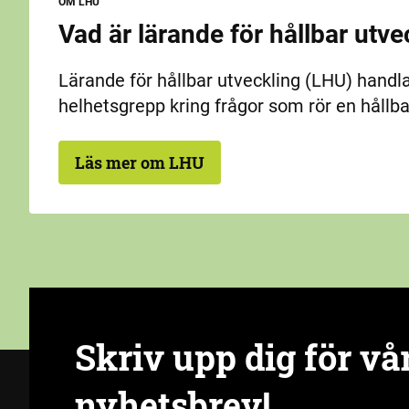
OM LHU
Vad är lärande för hållbar utve
Lärande för hållbar utveckling (LHU) handla
helhetsgrepp kring frågor som rör en hållba
Läs mer om LHU
Skriv upp dig för vå
nyhetsbrev!