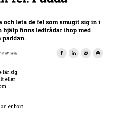
 och leta de fel som smugit sig in i
 hjälp finns ledtrådar ihop med
m paddan.
min att läsa
 lär sig
DELA
t eller
 om
dan enbart