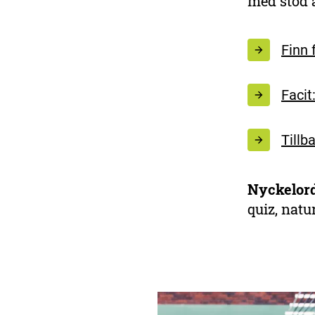
med stöd a
Till allt
skolmaterial
Finn 
Facit
Tillb
Nyckelord
quiz, natur