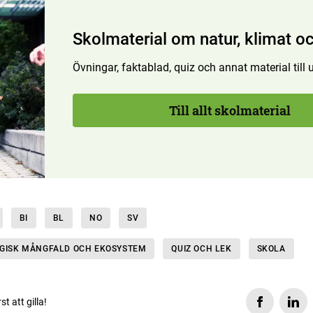
Skolmaterial om natur, klimat oc
Övningar, faktablad, quiz och annat material till
Till allt skolmaterial
BI
BL
NO
SV
OGISK MÅNGFALD OCH EKOSYSTEM
QUIZ OCH LEK
SKOLA
rst att gilla!