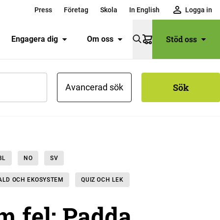
Press
Företag
Skola
In English
Logga in
Stöd oss
Engagera dig
Om oss
Varukorg
Sök
Avancerad sök
BL
NO
SV
FALD OCH EKOSYSTEM
QUIZ OCH LEK
m fel: Padda