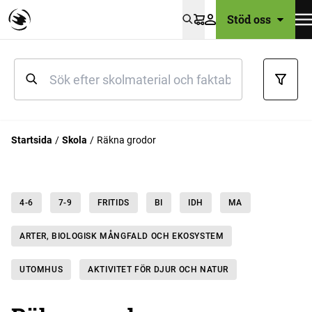
Stöd oss
Varukorg
Startsida
Skola
Räkna grodor
4-6
7-9
FRITIDS
BI
IDH
MA
ARTER, BIOLOGISK MÅNGFALD OCH EKOSYSTEM
UTOMHUS
AKTIVITET FÖR DJUR OCH NATUR