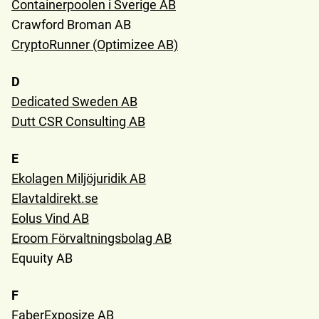
Containerpoolen i Sverige AB
Crawford Broman AB
CryptoRunner (Optimizee AB)
D
Dedicated Sweden AB
Dutt CSR Consulting AB
E
Ekolagen Miljöjuridik AB
Elavtaldirekt.se
Eolus Vind AB
Eroom Förvaltningsbolag AB
Equuity AB
F
FaberExposize AB