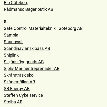
Rio Göteborg
Rådmansö Bageributik AB
S
Safe Control Materialteknik i Göteborg AB
Sambla
Sandqvist
Scandinavianskipass AB
Shiplink
Sisjöns Byggnads AB
Sjöliv Marinentreprenader AB
Skråmträsk sko
Skånemöllan AB
SR Energy AB
Steffen Cykelservice
Stelba AB