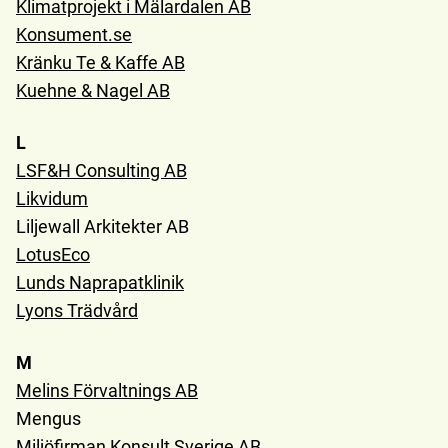
Klimatprojekt i Mälardalen AB
Konsument.se
Kränku Te & Kaffe AB
Kuehne & Nagel AB
L
LSF&H Consulting AB
Likvidum
Liljewall Arkitekter AB
LotusEco
Lunds Naprapatklinik
Lyons Trädvård
M
Melins Förvaltnings AB
Mengus
Miljöfirman Konsult Sverige AB