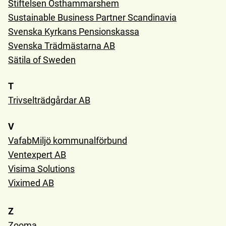
Stiftelsen Östhammarshem
Sustainable Business Partner Scandinavia
Svenska Kyrkans Pensionskassa
Svenska Trädmästarna AB
Sätila of Sweden
T
Trivselträdgårdar AB
V
VafabMiljö kommunalförbund
Ventexpert AB
Visima Solutions
Viximed AB
Z
Zooma