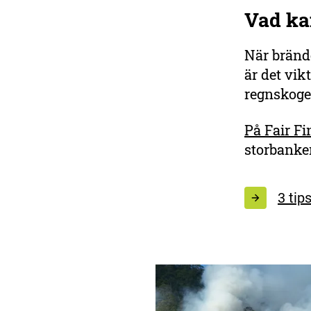
Vad ka
När bränd
är det vik
regnskoge
På Fair F
storbanker
3 tip