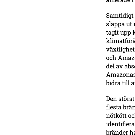
biologiska mångfalden.
Samtidigt
Mejla din bank
släppa ut 
tagit upp 
klimatför
växtlighet
och Amazon
del av abs
Amazonas b
bidra till
Den störs
flesta brä
nötkött oc
identifier
bränder h