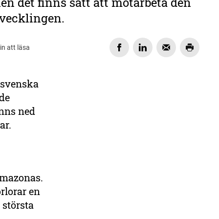
n det finns sätt att motarbeta den
vecklingen.
in att läsa
a svenska
DELA
nde
änns ned
gar.
Amazonas.
örlorar en
 största