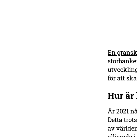
En gransk
Mejla din bank för
storbanker
Amazonas!
utvecklin
Svenska banker investerar
för att s
flera miljarder av
svenskarnas fondsparande i
Hur är 
företag som bidrar till
regnskogsskövlingen i
Amazonas. Därmed bidrar
År 2021 n
de till att driva på
Detta trot
klimatförändringarna,
av världen
kränka mänskliga
rättigheter och utarma den
allierade 