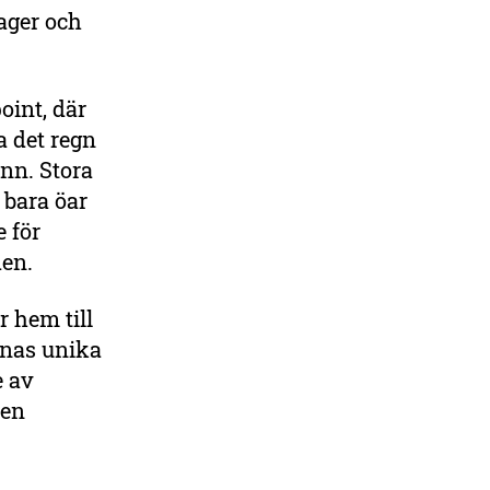
ager och
oint, där
a det regn
ann. Stora
 bara öar
e för
den.
r hem till
zonas unika
e av
 en