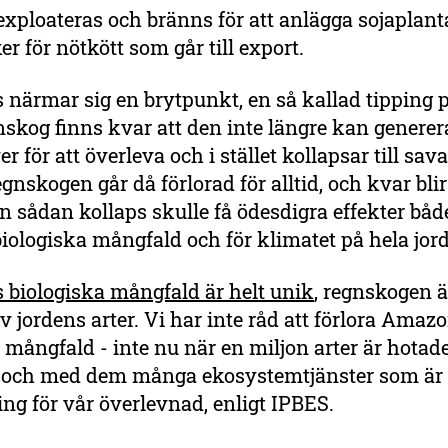
xploateras och bränns för att anlägga sojaplant
r för nötkött som går till export.
ärmar sig en brytpunkt, en så kallad tipping p
gnskog finns kvar att den inte längre kan generer
r för att överleva och i stället kollapsar till sav
egnskogen går då förlorad för alltid, och kvar blir
n sådan kollaps skulle få ödesdigra effekter båd
iologiska mångfald och för klimatet på hela jor
biologiska mångfald är helt unik
, regnskogen ä
av jordens arter. Vi har inte råd att förlora Ama
 mångfald - inte nu när en miljon arter är hotad
, och med dem många ekosystemtjänster som är
ing för vår överlevnad, enligt IPBES.