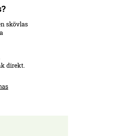
s?
en skövlas
da
a
nk direkt.
onas