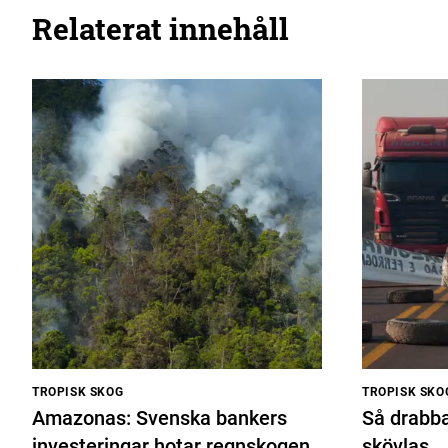
Relaterat innehåll
TROPISK SKOG
TROPISK SKO
Amazonas: Svenska bankers
Så drabb
investeringar hotar regnskogen
skövlas