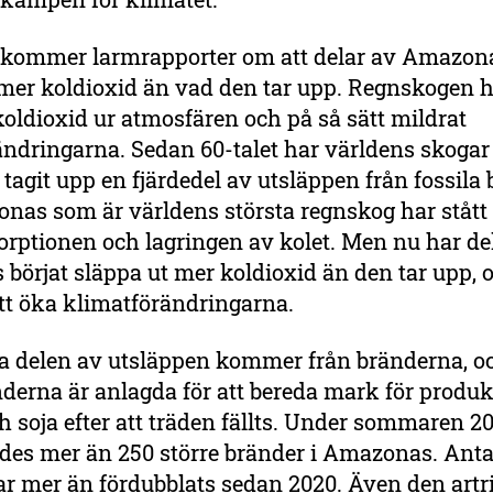
 kommer larmrapporter om att delar av Amazona
mer koldioxid än vad den tar upp. Regnskogen h
koldioxid ur atmosfären och på så sätt mildrat
ändringarna. Sedan 60-talet har världens skogar
 tagit upp en fjärdedel av utsläppen från fossila 
as som är världens största regnskog har stått f
orptionen och lagringen av kolet. Men nu har de
örjat släppa ut mer koldioxid än den tar upp, o
 att öka klimatförändringarna.
ta delen av utsläppen kommer från bränderna, o
nderna är anlagda för att bereda mark för produ
h soja efter att träden fällts. Under sommaren 2
ades mer än 250 större bränder i Amazonas. Anta
ar mer än fördubblats sedan 2020. Även den artr