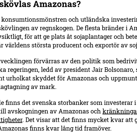
 skövlas Amazonas?
a konsumtionsmönstren och utländska invester
 skövlingen av regnskogen. De flesta bränder i 
siktligt, för att ge plats åt sojaplantager och bete
är världens största producent och exportör av soj
vecklingen förvärras av den politik som bedrivi
ka regeringen, ledd av president Jair Bolsonaro,
t urholkat skyddet för Amazonas och uppmuntra
slagtagning av mark.
e finns det svenska storbanker som investerar i
till avskogningen av Amazonas och
kränkninga
ttigheter
. Det visar att det finns mycket kvar att g
 Amazonas finns kvar lång tid framöver.