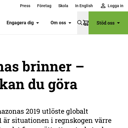
Press
Företag
Skola
In English
Logga in
Stöd oss
Engagera dig
Om oss
Varukorg
as brinner –
 kan du göra
azonas 2019 utlöste globalt
 är situationen i regnskogen värre