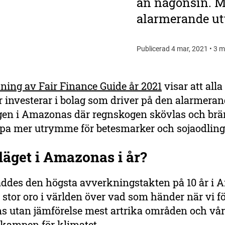
än någonsin. Me
alarmerande ut
Publicerad 4 mar, 2021 • 3 m
ning av Fair Finance Guide år 2021
visar att all
 investerar i bolag som driver på den alarmera
gen i Amazonas där regnskogen skövlas och br
kapa mer utrymme för betesmarker och sojaodlin
läget i Amazonas i år?
åddes den högsta avverkningstakten på 10 år i 
s stor oro i världen över vad som händer när vi f
s utan jämförelse mest artrika områden och vår
i kampen för klimatet.