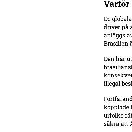
Varför
De global
driver på
anläggs av
Brasilien 
Den här ut
brasilians
konsekven
illegal be
Fortfarand
kopplade 
urfolks rä
säkra att