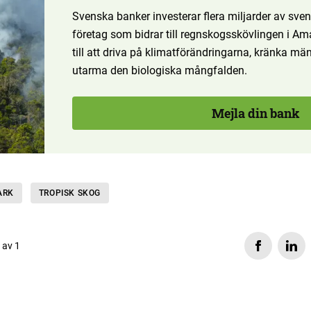
Svenska banker investerar flera miljarder av sv
företag som bidrar till regnskogsskövlingen i A
till att driva på klimatförändringarna, kränka män
utarma den biologiska mångfalden.
Mejla din bank
ARK
TROPISK SKOG
s av 1