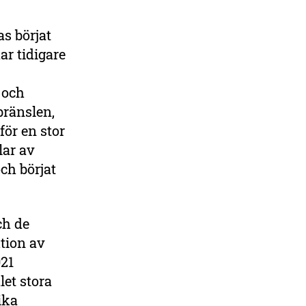
s börjat
ar tidigare
 och
bränslen,
ör en stor
lar av
ch börjat
ch de
ktion av
021
let stora
ika