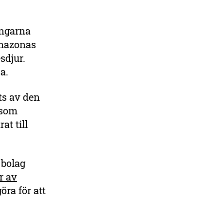
ingarna
Amazonas
sdjur.
a.
ts av den
 som
t till
 bolag
r av
öra för att