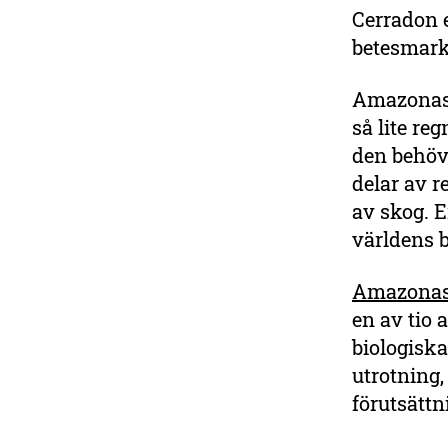
Cerradon e
betesmarke
Amazonas n
så lite re
den behöve
delar av r
av skog. E
världens b
Amazonas 
en av tio 
biologiska
utrotning
förutsättn