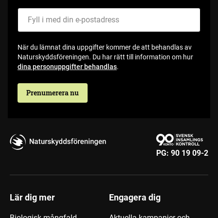
Fyll i med din e-postadress
När du lämnat dina uppgifter kommer de att behandlas av
Naturskyddsföreningen. Du har rätt till information om hur
dina personuppgifter behandlas
.
Prenumerera nu
PG:
90 19 09-2
Lär dig mer
Engagera dig
Biologisk mångfald
Aktuella kampanjer och