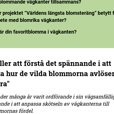
blommande vägkanter tillsammans?
 projektet ”Världens längsta blomsteräng” betytt 
rbete med blomrika vägkanter?
är din favoritblomma i vägkanten?
ller att förstå det spännande i att
ta hur de vilda blommorna avlöse
ra"
der många år varit ordförande i sin vägsamfälli
ande i att anpassa skötseln av vägkanterna till
ornas fördel.