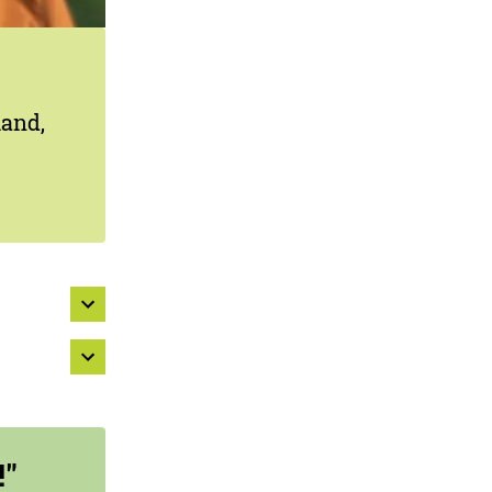
land,
!"