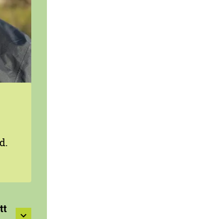
d.
tt