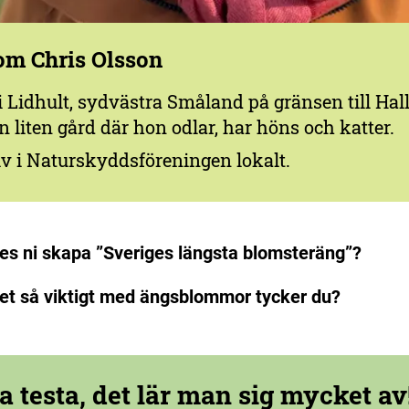
om Chris Olsson
i Lidhult, sydvästra Småland på gränsen till Hal
n liten gård där hon odlar, har höns och katter.
v i Naturskyddsföreningen lokalt.
es ni skapa ”Sveriges längsta blomsteräng”?
det så viktigt med ängsblommor tycker du?
a testa, det lär man sig mycket av