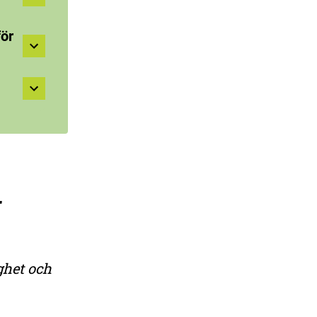
för
r
ghet och