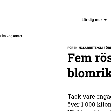
Lär dig mer
rika vägkanter
FÖRENINGSARBETE/OM FÖR
Fem rö
blomri
Tack vare engag
över 1 000 kilo