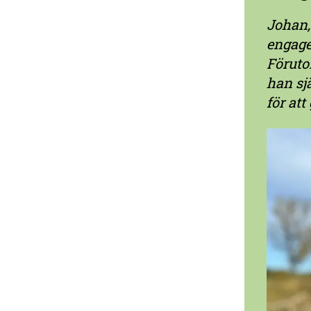
Johan,
engage
Föruto
han sj
för at