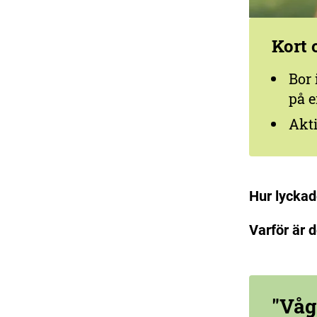
Kort 
Bor 
på e
Akti
Hur lyckad
Varför är 
"Våg