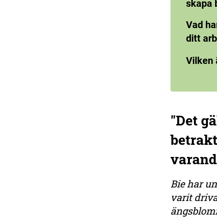
skapa 
Vad har
ditt a
Vilken 
"Det gä
betrak
varand
Bie har un
varit driv
ängsblomm