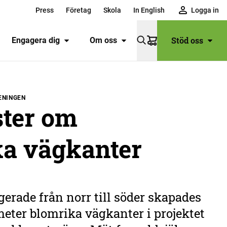
Press
Företag
Skola
In English
Logga in
Stöd oss
Engagera dig
Om oss
Varukorg
ENINGEN
ster om
ka vägkanter
erade från norr till söder skapades
meter blomrika vägkanter i projektet