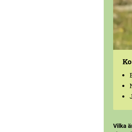
Ko
Vilka ä