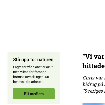
"Vi var
Stå upp för naturen
hittade
Läget för vår planet är akut,
men vi kan fortfarande
Chris var 
bromsa utvecklingen. Du
behövs i det arbetet!
bidrog på
”Sveriges 
Bli medlem