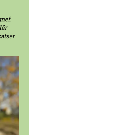
nef.
där
satser