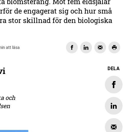
a blomsteräng. Möt fem eldsjälar
rför de engagerat sig och hur små
ra stor skillnad för den biologiska
min att läsa
vi
DELA
ka och
lsen