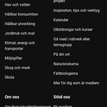
projekt
Hav och vatten
Inspiration, tips och verktyg
Hållbar konsumtion
Kalender
Hållbar utveckling
Utbildningar och kurser
Jordbruk och mat
Gå med i nätverk eller
Klimat, energi och
temagrupp
transporter
På din ort
Miljögifter
Natursnokarna
Skog och mark
Fältbiologerna
Skola
Mer för dig som är medlem
Om oss
Stöd oss
Om Naturskyddsföreningen
Bli medlem