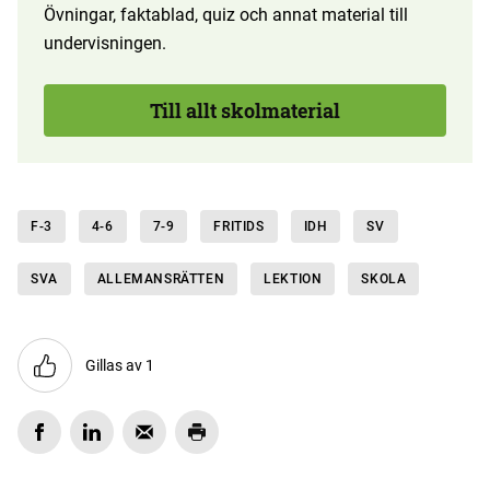
Övningar, faktablad, quiz och annat material till
undervisningen.
Till allt skolmaterial
F-3
4-6
7-9
FRITIDS
IDH
SV
SVA
ALLEMANSRÄTTEN
LEKTION
SKOLA
Gillas av 1