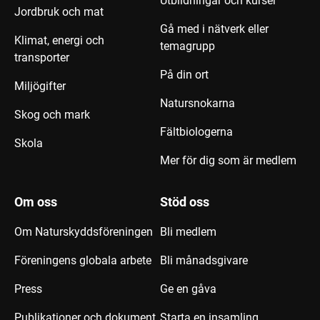
Utbildningar och kurser
Jordbruk och mat
Gå med i nätverk eller
Klimat, energi och
temagrupp
transporter
På din ort
Miljögifter
Natursnokarna
Skog och mark
Fältbiologerna
Skola
Mer för dig som är medlem
Om oss
Stöd oss
Om Naturskyddsföreningen
Bli medlem
Föreningens globala arbete
Bli månadsgivare
Press
Ge en gåva
Publikationer och dokument
Starta en insamling