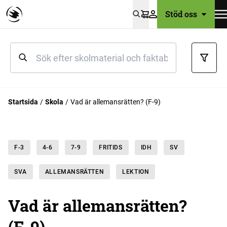
Stöd oss
Varukorg
Startsida
Skola
Vad är allemansrätten? (F-9)
F-3
4-6
7-9
FRITIDS
IDH
SV
SVA
ALLEMANSRÄTTEN
LEKTION
Vad är allemansrätten?
(F-9)