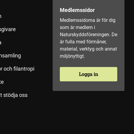
Medlemssidor
m
Medlemssidorna är för dig
som är medlem i
sgivare
Naturskyddsföreningen. De
är fulla med förmåner,
a
material, verktyg och annat
insamling
miljönyttigt.
r och filantropi
Logga in
te
tt stödja oss