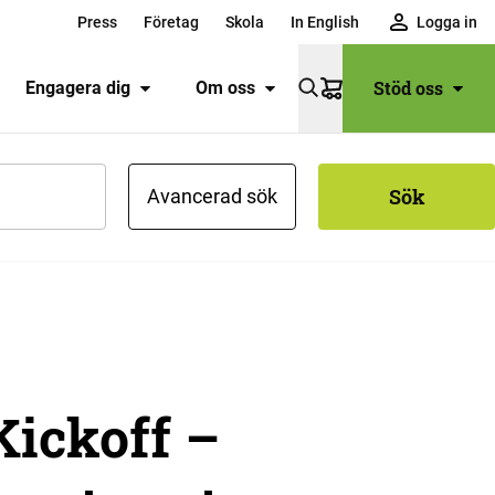
Press
Företag
Skola
In English
Logga in
Stöd oss
Engagera dig
Om oss
Varukorg
Sök
Avancerad sök
 Kickoff –