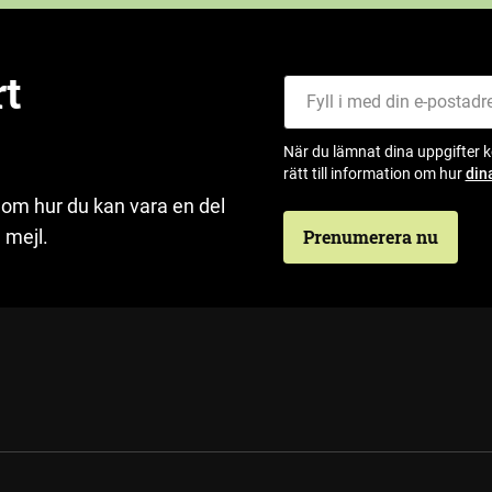
rt
Fyll i med din e-postadress
När du lämnat dina uppgifter 
rätt till information om hur
din
 om hur du kan vara en del
 mejl.
Prenumerera nu