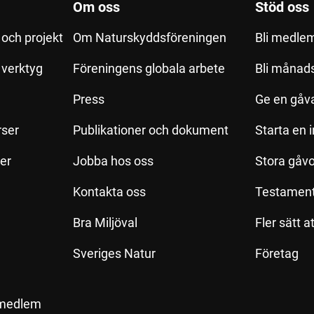
Om oss
Stöd oss
och projekt
Om Naturskyddsföreningen
Bli medle
h verktyg
Föreningens globala arbete
Bli månad
Press
Ge en gåv
rser
Publikationer och dokument
Starta en 
ler
Jobba hos oss
Stora gåvo
Kontakta oss
Testamen
Bra Miljöval
Fler sätt a
Sveriges Natur
Företag
 medlem