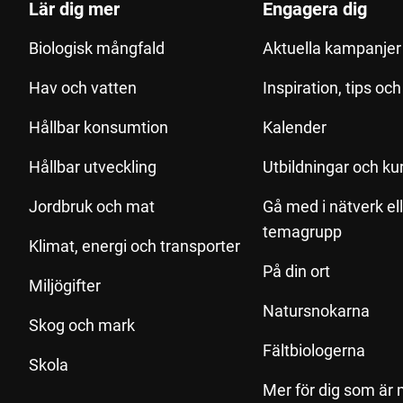
Lär dig mer
Engagera dig
Biologisk mångfald
Aktuella kampanjer 
Hav och vatten
Inspiration, tips oc
Hållbar konsumtion
Kalender
Hållbar utveckling
Utbildningar och ku
Jordbruk och mat
Gå med i nätverk el
temagrupp
Klimat, energi och transporter
På din ort
Miljögifter
Natursnokarna
Skog och mark
Fältbiologerna
Skola
Mer för dig som är