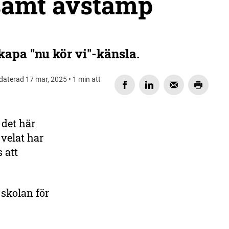
amt avstamp
kapa "nu kör vi"-känsla.
daterad 17 mar, 2025 • 1 min att
 det här
DELA
 velat har
 att
 skolan för