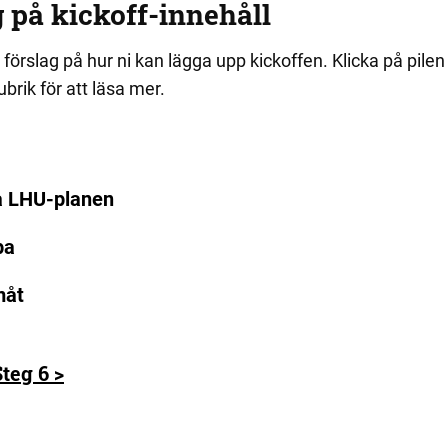
 på kickoff-innehåll
förslag på hur ni kan lägga upp kickoffen. Klicka på pilen i
ubrik för att läsa mer.
a LHU-planen
pa
måt
Steg 6 >